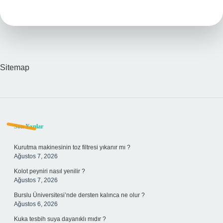
Işareti
Sitemap
Sidebar
Son Yazılar
Kurutma makinesinin toz filtresi yıkanır mı ?
Ağustos 7, 2026
Kolot peyniri nasıl yenilir ?
Ağustos 7, 2026
Burslu Üniversitesi’nde dersten kalınca ne olur ?
Ağustos 6, 2026
Kuka tesbih suya dayanıklı mıdır ?