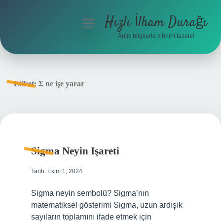
Hızlı İlham Durağı
menüyü
aç
Anlık bilgilerle zihnini tazele!
Anasayfa
Gizlilik Politikası
Etiket:
Σ ne işe yarar
Yasal Uyarı
Hakkımızda
Sigma Neyin Işareti
Tarih: Ekim 1, 2024
Sigma neyin sembolü? Sigma’nın
matematiksel gösterimi Sigma, uzun ardışık
sayıların toplamını ifade etmek için