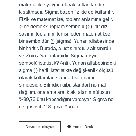
matematikte yaygın olarak kullanılan bir
kısaltmadır. Sigma bazen fizikte de kullanılır.
Fizik ve matematikte, toplam anlamına gelir.
∑ ne demek? Toplam sembolü (∑), bir dizi
sayının toplamını temsil eden matematiksel
bir semboldür. ∑ (sigma), Yunan alfabesinde
bir harftir. Burada, a üst sınırdır. v alt sınırdır
ve v’nin a’ya toplamıdır. Sigma neyin
sembolü istatistik? Antik Yunan alfabesindeki
sigma ( ) harfi, istatistikte değişkenlik ölçüsü
olarak kullanılan standart sapmanın
simgesidir. Bilindiği gibi, standart normal
dağılım, ortalama aralıktaki alanın nüfusun
%99,73’ünü kapsadığını varsayar. Sigma ne
ile gösterilir? Sigma, Yunan…
Sigma
Devamını okuyun
Yorum Bırak
Neyin