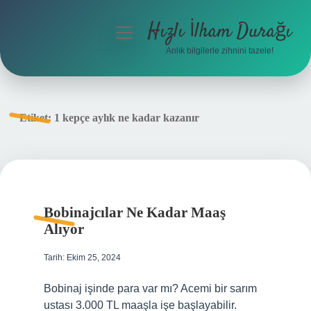
Hızlı İlham Durağı
menüyü
aç
Anlık bilgilerle zihnini tazele!
Anasayfa
Gizlilik Politikası
Etiket:
1 kepçe aylık ne kadar kazanır
Yasal Uyarı
Hakkımızda
Bobinajcılar Ne Kadar Maaş
Alıyor
Tarih: Ekim 25, 2024
Bobinaj işinde para var mı? Acemi bir sarım
ustası 3.000 TL maaşla işe başlayabilir.