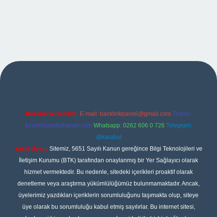
pbet
Reklam ve İletişim:
E-mail:
backlinkpaneli@gmail.com
Teams:
forumhizmeti@gmail.com
Whatsapp: 0262 606 0 726
Telegram:
@karabul
Yasal Uyarı:
Sitemiz, 5651 Sayılı Kanun gereğince Bilgi Teknolojileri ve
İletişim Kurumu (BTK) tarafından onaylanmış bir Yer Sağlayıcı olarak
hizmet vermektedir. Bu nedenle, sitedeki içerikleri proaktif olarak
denetleme veya araştırma yükümlülüğümüz bulunmamaktadır. Ancak,
üyelerimiz yazdıkları içeriklerin sorumluluğunu taşımakta olup, siteye
üye olarak bu sorumluluğu kabul etmiş sayılırlar. Bu internet sitesi,