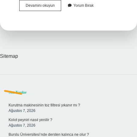
Bobinajcılar
Devamını okuyun
Yorum Bırak
Ne
Kadar
Maaş
Alıyor
Sitemap
Sidebar
Son Yazılar
Kurutma makinesinin toz filtresi yıkanır mı ?
Ağustos 7, 2026
Kolot peyniri nasıl yenilir ?
Ağustos 7, 2026
Burslu Üniversitesi’nde dersten kalınca ne olur ?