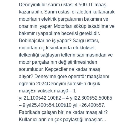
Deneyimli bir sarım ustası 4.500 TL maaş
kazanabilir. Sarım ustası el aletleri kullanarak
motorların elektrik parçalarının bakımını ve
onarımını yapar. Motorları söküp takabilme ve
bakımını yapabilme becerisi gereklidir.
Bobinajcılar ne iş yapar? Sargı ustası,
motorların iç kısımlarında elektriksel
iletkenliği sağlayan tellerin sarılmasından ve
motor parçalarının değiştirilmesinden
sorumludur. Kepçeciler ne kadar maaş
alıyor? Deneyime göre operatör maaşlarını
öğrenin 2024Deneyim süresiEn düşük
maaşEn yüksek maaş0 – 1
yıl21.100₺42.100₺2 – 4 yıl22.300₺52.500₺5
– 9 yıl25.400₺54.100₺10 yıl +26.400₺57.
Fabrikada çalışan biri ne kadar maaş alır?
Kullanıcıların en çok paylaştığı maaşlar…