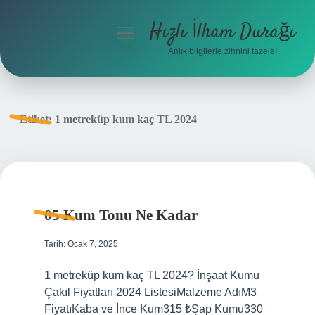
Hızlı İlham Durağı
menüyü
aç
Anlık bilgilerle zihnini tazele!
Anasayfa
Gizlilik Politikası
Etiket:
1 metreküp kum kaç TL 2024
Yasal Uyarı
Hakkımızda
05 Kum Tonu Ne Kadar
Tarih: Ocak 7, 2025
1 metreküp kum kaç TL 2024? İnşaat Kumu
Çakıl Fiyatları 2024 ListesiMalzeme AdıM3
FiyatıKaba ve İnce Kum315 ₺Şap Kumu330