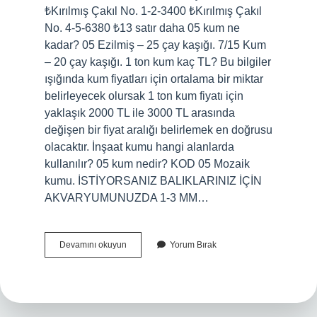
₺Kırılmış Çakıl No. 1-2-3400 ₺Kırılmış Çakıl
No. 4-5-6380 ₺13 satır daha 05 kum ne
kadar? 05 Ezilmiş – 25 çay kaşığı. 7/15 Kum
– 20 çay kaşığı. 1 ton kum kaç TL? Bu bilgiler
ışığında kum fiyatları için ortalama bir miktar
belirleyecek olursak 1 ton kum fiyatı için
yaklaşık 2000 TL ile 3000 TL arasında
değişen bir fiyat aralığı belirlemek en doğrusu
olacaktır. İnşaat kumu hangi alanlarda
kullanılır? 05 kum nedir? KOD 05 Mozaik
kumu. İSTİYORSANIZ BALIKLARINIZ İÇİN
AKVARYUMUNUZDA 1-3 MM…
05
Devamını okuyun
Yorum Bırak
Kum
Tonu
Ne
Kadar