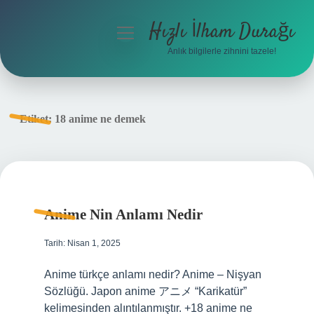
Hızlı İlham Durağı
menüyü
aç
Anlık bilgilerle zihnini tazele!
Anasayfa
Gizlilik Politikası
Etiket:
18 anime ne demek
Yasal Uyarı
Hakkımızda
Anime Nin Anlamı Nedir
Tarih: Nisan 1, 2025
Anime türkçe anlamı nedir? Anime – Nişyan
Sözlüğü. Japon anime アニメ “Karikatür”
kelimesinden alıntılanmıştır. +18 anime ne