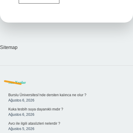
Ne
Zaman
Ücretsiz
Sitemap
Sidebar
Son Yazılar
Burslu Üniversitesi’nde dersten kalınca ne olur ?
Ağustos 6, 2026
Kuka tesbih suya dayanıklı mıdır ?
Ağustos 6, 2026
Avcı ile ilgili atasözleri nelerdir ?
Ağustos 5, 2026