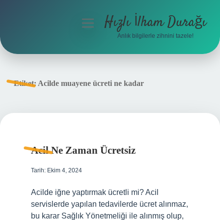
Hızlı İlham Durağı
menüyü
aç
Anlık bilgilerle zihnini tazele!
Anasayfa
Gizlilik Politikası
Etiket:
Acilde muayene ücreti ne kadar
Yasal Uyarı
Hakkımızda
Acil Ne Zaman Ücretsiz
Tarih: Ekim 4, 2024
Acilde iğne yaptırmak ücretli mi? Acil
servislerde yapılan tedavilerde ücret alınmaz,
bu karar Sağlık Yönetmeliği ile alınmış olup,