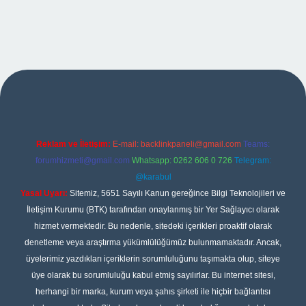
pbet
Reklam ve İletişim:
E-mail:
backlinkpaneli@gmail.com
Teams:
forumhizmeti@gmail.com
Whatsapp: 0262 606 0 726
Telegram:
@karabul
Yasal Uyarı:
Sitemiz, 5651 Sayılı Kanun gereğince Bilgi Teknolojileri ve
İletişim Kurumu (BTK) tarafından onaylanmış bir Yer Sağlayıcı olarak
hizmet vermektedir. Bu nedenle, sitedeki içerikleri proaktif olarak
denetleme veya araştırma yükümlülüğümüz bulunmamaktadır. Ancak,
üyelerimiz yazdıkları içeriklerin sorumluluğunu taşımakta olup, siteye
üye olarak bu sorumluluğu kabul etmiş sayılırlar. Bu internet sitesi,
herhangi bir marka, kurum veya şahıs şirketi ile hiçbir bağlantısı