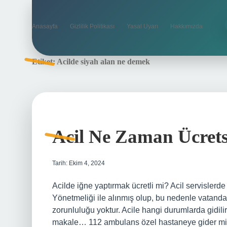
Anasayfa
Gizlilik Politikası
Yasal Uyarı
Hakkımızda
Etiket:
Acilde siyah alan ne demek
Acil Ne Zaman Ücrets
Tarih: Ekim 4, 2024
Acilde iğne yaptırmak ücretli mi? Acil servislerde
Yönetmeliği ile alınmış olup, bu nedenle vatandaş
zorunluluğu yoktur. Acile hangi durumlarda gidilir
makale… 112 ambulans özel hastaneye gider mi?