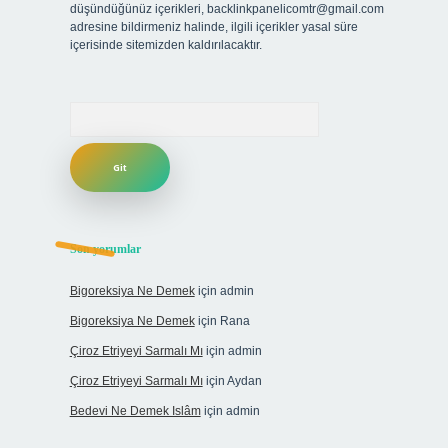
düşündüğünüz içerikleri,
backlinkpanelicomtr@gmail.com
adresine bildirmeniz halinde, ilgili içerikler yasal süre
içerisinde sitemizden kaldırılacaktır.
Arama
Son yorumlar
Bigoreksiya Ne Demek
için
admin
Bigoreksiya Ne Demek
için
Rana
Çiroz Etriyeyi Sarmalı Mı
için
admin
Çiroz Etriyeyi Sarmalı Mı
için
Aydan
Bedevi Ne Demek Islâm
için
admin