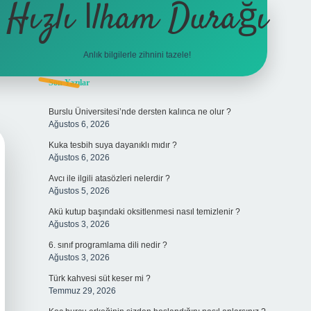
Hızlı İlham Durağı
Anlık bilgilerle zihnini tazele!
Sidebar
Son Yazılar
tulipbet
Burslu Üniversitesi’nde dersten kalınca ne olur ?
Ağustos 6, 2026
Kuka tesbih suya dayanıklı mıdır ?
Ağustos 6, 2026
Avcı ile ilgili atasözleri nelerdir ?
Ağustos 5, 2026
Akü kutup başındaki oksitlenmesi nasıl temizlenir ?
Ağustos 3, 2026
6. sınıf programlama dili nedir ?
Ağustos 3, 2026
Türk kahvesi süt keser mi ?
Temmuz 29, 2026