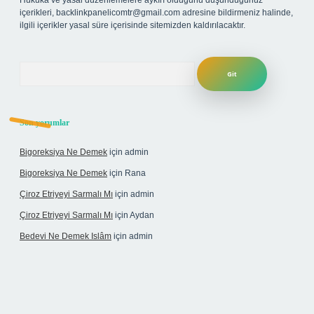
Hukuka ve yasal düzenlemelere aykırı olduğunu düşündüğünüz
içerikleri,
backlinkpanelicomtr@gmail.com
adresine bildirmeniz halinde,
ilgili içerikler yasal süre içerisinde sitemizden kaldırılacaktır.
Arama
Son yorumlar
Bigoreksiya Ne Demek
için
admin
Bigoreksiya Ne Demek
için
Rana
Çiroz Etriyeyi Sarmalı Mı
için
admin
Çiroz Etriyeyi Sarmalı Mı
için
Aydan
Bedevi Ne Demek Islâm
için
admin