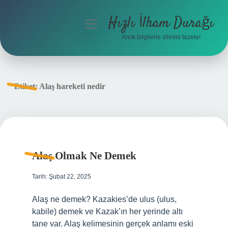
Hızlı İlham Durağı
menüyü
aç
Anlık bilgilerle zihnini tazele!
Anasayfa
Gizlilik Politikası
Etiket:
Alaş hareketi nedir
Yasal Uyarı
Hakkımızda
Alaş Olmak Ne Demek
Tarih: Şubat 22, 2025
Alaş ne demek? Kazakies’de ulus (ulus,
kabile) demek ve Kazak’ın her yerinde altı
tane var. Alaş kelimesinin gerçek anlamı eski