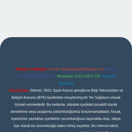
pbet
Reklam ve İletişim:
E-mail:
backlinkpaneli@gmail.com
Teams:
forumhizmeti@gmail.com
Whatsapp: 0262 606 0 726
Telegram:
@karabul
Yasal Uyarı:
Sitemiz, 5651 Sayılı Kanun gereğince Bilgi Teknolojileri ve
İletişim Kurumu (BTK) tarafından onaylanmış bir Yer Sağlayıcı olarak
hizmet vermektedir. Bu nedenle, sitedeki içerikleri proaktif olarak
denetleme veya araştırma yükümlülüğümüz bulunmamaktadır. Ancak,
üyelerimiz yazdıkları içeriklerin sorumluluğunu taşımakta olup, siteye
üye olarak bu sorumluluğu kabul etmiş sayılırlar. Bu internet sitesi,