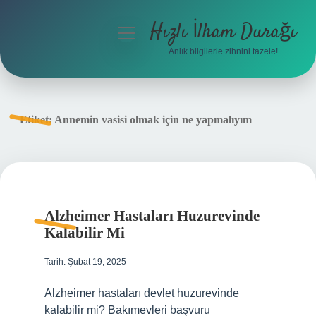
Hızlı İlham Durağı
menüyü
aç
Anlık bilgilerle zihnini tazele!
Anasayfa
Gizlilik Politikası
Etiket:
Annemin vasisi olmak için ne yapmalıyım
Yasal Uyarı
Hakkımızda
Alzheimer Hastaları Huzurevinde
Kalabilir Mi
Tarih: Şubat 19, 2025
Alzheimer hastaları devlet huzurevinde
kalabilir mi? Bakımevleri başvuru