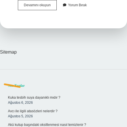
Alzheimer
Devamını okuyun
Yorum Bırak
Hastaları
Huzurevinde
Kalabilir
Mi
Sitemap
Sidebar
Son Yazılar
Kuka tesbih suya dayanıklı mıdır ?
Ağustos 6, 2026
Avcı ile ilgili atasözleri nelerdir ?
Ağustos 5, 2026
Akü kutup başındaki oksitlenmesi nasıl temizlenir ?