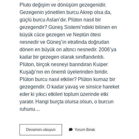
Pluto değişim ve dönüşüm gezegenidir.
Gezegenin yönetilen burcu Akrep olsa da,
güçlü burcu Aslan’dır. Plüton nasıl bir
gezegendir? Güneş Sistemi’ndeki bilinen en
büyük cüce gezegen ve Neptün ötesi
nesnedir ve Güneş’in etrafında doğrudan
dönen en büyük on altıncı nesnedir. 2006’ya
kadar bir gezegen olarak sınıflandırıldı.
Plüton, birçok nesneyi barındıran Kuiper
Kuşağı’nın en önemli üyelerinden biridir.
Plüton burcu nasıl etkiler? Plüton kurnaz bir
gezegendir. O kadar yavaş ve sinsice hareket
eder ki yıkıcı etkileri toplum üzerinde etki
yaratır. Hangi burçta olursa olsun, o burcun
ruhunu…
Plüton
Devamını okuyun
Yorum Bırak
Nasıl