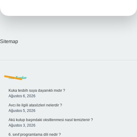
Bir
Gezegen
Astroloji
Sitemap
Sidebar
Son Yazılar
Kuka tesbih suya dayanıklı mıdır ?
Ağustos 6, 2026
Avcı ile ilgili atasözleri nelerdir ?
Ağustos 5, 2026
Akü kutup başındaki oksitlenmesi nasıl temizlenir ?
Ağustos 3, 2026
6. sınıf programlama dili nedir ?