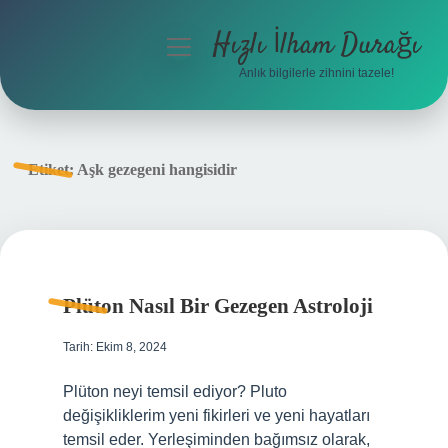
Hızlı İlham Durağı
menüyü
aç
Anlık bilgilerle zihnini tazele!
Anasayfa
Gizlilik Politikası
Etiket:
Aşk gezegeni hangisidir
Yasal Uyarı
Hakkımızda
Plüton Nasıl Bir Gezegen Astroloji
Tarih: Ekim 8, 2024
Plüton neyi temsil ediyor? Pluto
değişikliklerim yeni fikirleri ve yeni hayatları
temsil eder. Yerleşiminden bağımsız olarak,