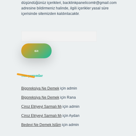
düşündüğünüz içerikleri,
backlinkpanelicomtr@gmail.com
adresine bildirmeniz halinde, ilgili içerikler yasal süre
içerisinde sitemizden kaldırılacaktır.
Arama
Son yorumlar
Bigoreksiya Ne Demek
için
admin
Bigoreksiya Ne Demek
için
Rana
Çiroz Etriyeyi Sarmalı Mı
için
admin
Çiroz Etriyeyi Sarmalı Mı
için
Aydan
Bedevi Ne Demek Islâm
için
admin