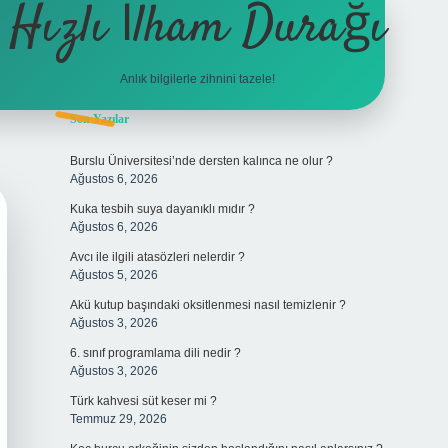
Hızlı İlham Durağı
Anlık bilgilerle zihnini tazele!
Sidebar
Son Yazılar
tulipbet
Burslu Üniversitesi’nde dersten kalınca ne olur ?
Ağustos 6, 2026
Kuka tesbih suya dayanıklı mıdır ?
Ağustos 6, 2026
Avcı ile ilgili atasözleri nelerdir ?
Ağustos 5, 2026
Akü kutup başındaki oksitlenmesi nasıl temizlenir ?
Ağustos 3, 2026
6. sınıf programlama dili nedir ?
Ağustos 3, 2026
Türk kahvesi süt keser mi ?
Temmuz 29, 2026