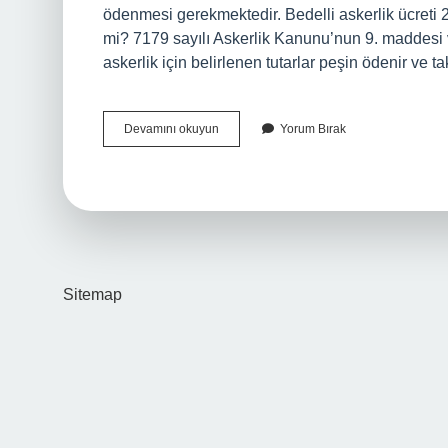
ödenmesi gerekmektedir. Bedelli askerlik ücreti 20
mi? 7179 sayılı Askerlik Kanunu’nun 9. maddesi 
askerlik için belirlenen tutarlar peşin ödenir ve 
Bedelli
Devamını okuyun
Yorum Bırak
Askerlik
Ücreti
Ne
Zaman
Yatırılacak
Sitemap