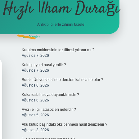
Hızlı İlham Durağı
Anlık bilgilerle zihnini tazele!
Sidebar
Son Yazılar
tulipbet
Kurutma makinesinin toz filtresi yıkanır mı ?
Ağustos 7, 2026
Kolot peyniri nasıl yenilir ?
Ağustos 7, 2026
Burslu Üniversitesi’nde dersten kalınca ne olur ?
Ağustos 6, 2026
Kuka tesbih suya dayanıklı mıdır ?
Ağustos 6, 2026
Avcı ile ilgili atasözleri nelerdir ?
Ağustos 5, 2026
Akü kutup başındaki oksitlenmesi nasıl temizlenir ?
Ağustos 3, 2026