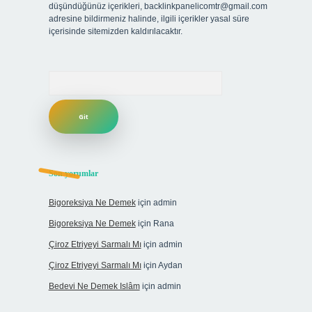
düşündüğünüz içerikleri,
backlinkpanelicomtr@gmail.com
adresine bildirmeniz halinde, ilgili içerikler yasal süre
içerisinde sitemizden kaldırılacaktır.
Arama
Son yorumlar
Bigoreksiya Ne Demek
için
admin
Bigoreksiya Ne Demek
için
Rana
Çiroz Etriyeyi Sarmalı Mı
için
admin
Çiroz Etriyeyi Sarmalı Mı
için
Aydan
Bedevi Ne Demek Islâm
için
admin