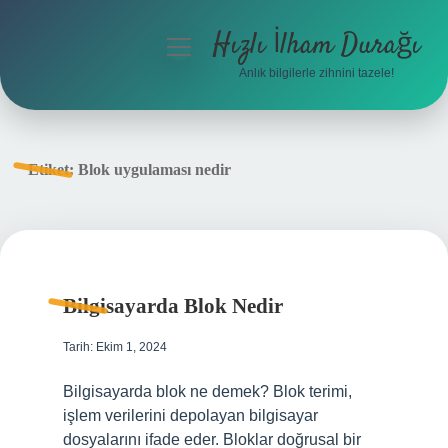
Hızlı İlham Durağı
menüyü
aç
Anlık bilgilerle zihnini tazele!
Anasayfa
Gizlilik Politikası
Etiket:
Blok uygulaması nedir
Yasal Uyarı
Hakkımızda
Bilgisayarda Blok Nedir
Tarih: Ekim 1, 2024
Bilgisayarda blok ne demek? Blok terimi,
işlem verilerini depolayan bilgisayar
dosyalarını ifade eder. Bloklar doğrusal bir