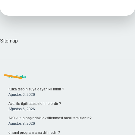
Nedir
Sitemap
Sidebar
Son Yazılar
Kuka tesbih suya dayanıklı mıdır ?
Ağustos 6, 2026
Avcı ile ilgili atasözleri nelerdir ?
Ağustos 5, 2026
Akü kutup başındaki oksitlenmesi nasıl temizlenir ?
Ağustos 3, 2026
6. sınıf programlama dili nedir ?