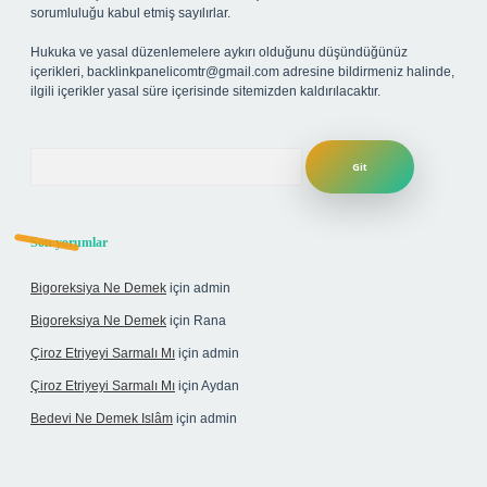
sorumluluğu kabul etmiş sayılırlar.
Hukuka ve yasal düzenlemelere aykırı olduğunu düşündüğünüz
içerikleri,
backlinkpanelicomtr@gmail.com
adresine bildirmeniz halinde,
ilgili içerikler yasal süre içerisinde sitemizden kaldırılacaktır.
Arama
Son yorumlar
Bigoreksiya Ne Demek
için
admin
Bigoreksiya Ne Demek
için
Rana
Çiroz Etriyeyi Sarmalı Mı
için
admin
Çiroz Etriyeyi Sarmalı Mı
için
Aydan
Bedevi Ne Demek Islâm
için
admin