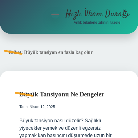
Hızlı İlham Durağı
menüyü
aç
Anlık bilgilerle zihnini tazele!
Anasayfa
Gizlilik Politikası
Etiket:
Büyük tansiyon en fazla kaç olur
Yasal Uyarı
Hakkımızda
Büyük Tansiyonu Ne Dengeler
Tarih: Nisan 12, 2025
Büyük tansiyon nasıl düzelir? Sağlıklı
yiyecekler yemek ve düzenli egzersiz
yapmak kan basıncını düşürmede uzun bir