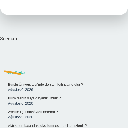
Ne
Dengeler
Sitemap
Sidebar
Son Yazılar
Burslu Üniversitesi’nde dersten kalınca ne olur ?
Ağustos 6, 2026
Kuka tesbih suya dayanıklı mıdır ?
Ağustos 6, 2026
Avcı ile ilgili atasözleri nelerdir ?
Ağustos 5, 2026
Akü kutup başındaki oksitlenmesi nasıl temizlenir ?