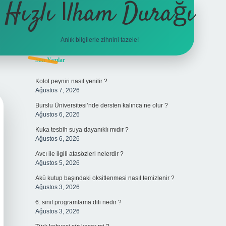
Hızlı İlham Durağı
Anlık bilgilerle zihnini tazele!
Sidebar
Son Yazılar
tulipbet
Kolot peyniri nasıl yenilir ?
Ağustos 7, 2026
Burslu Üniversitesi’nde dersten kalınca ne olur ?
Ağustos 6, 2026
Kuka tesbih suya dayanıklı mıdır ?
Ağustos 6, 2026
Avcı ile ilgili atasözleri nelerdir ?
Ağustos 5, 2026
Akü kutup başındaki oksitlenmesi nasıl temizlenir ?
Ağustos 3, 2026
6. sınıf programlama dili nedir ?
Ağustos 3, 2026