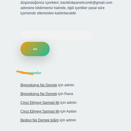
düşündüğünüz içerikleri,
backlinkpanelicomtr@gmail.com
adresine bildirmeniz halinde, ilgili içerikler yasal süre
içerisinde sitemizden kaldırılacaktır.
Arama
Son yorumlar
Bigoreksiya Ne Demek
için
admin
Bigoreksiya Ne Demek
için
Rana
Çiroz Etriyeyi Sarmalı Mı
için
admin
Çiroz Etriyeyi Sarmalı Mı
için
Aydan
Bedevi Ne Demek Islâm
için
admin