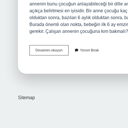
annenin bunu çocuğun anlayabileceği bir dille an
açıkça belirtmesi en iyisidir. Bir anne çocuğu ka
olduktan sonra, bazıları 6 aylık olduktan sonra, b
Burada önemli olan nokta, bebeğin ilk 6 ay emzir
gerekir. Çalışan annenin çocuğuna kim bakmalı
Yeni
Devamını okuyun
Yorum Bırak
Işe
Başlayan
Anne
Çocuğuna
Nasıl
Davranmalı
Sitemap