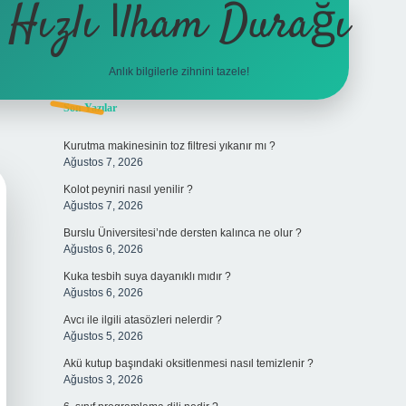
Hızlı İlham Durağı
Anlık bilgilerle zihnini tazele!
Sidebar
Son Yazılar
tulipbet
Kurutma makinesinin toz filtresi yıkanır mı ?
Ağustos 7, 2026
Kolot peyniri nasıl yenilir ?
Ağustos 7, 2026
Burslu Üniversitesi’nde dersten kalınca ne olur ?
Ağustos 6, 2026
Kuka tesbih suya dayanıklı mıdır ?
Ağustos 6, 2026
Avcı ile ilgili atasözleri nelerdir ?
Ağustos 5, 2026
Akü kutup başındaki oksitlenmesi nasıl temizlenir ?
Ağustos 3, 2026