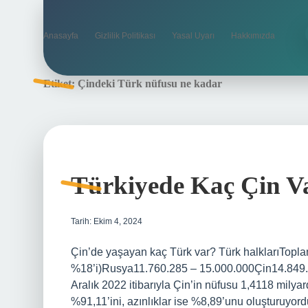
Anasayfa
Gizlilik Politikası
Yasal Uyarı
Hakkımızda
Etiket:
Çindeki Türk nüfusu ne kadar
Türkiyede Kaç Çin V
Tarih: Ekim 4, 2024
Çin’de yaşayan kaç Türk var? Türk halklarıTopl
%18’i)Rusya11.760.285 – 15.000.000Çin14.849.
Aralık 2022 itibarıyla Çin’in nüfusu 1,4118 milya
%91,11’ini, azınlıklar ise %8,89’unu oluşturuyor