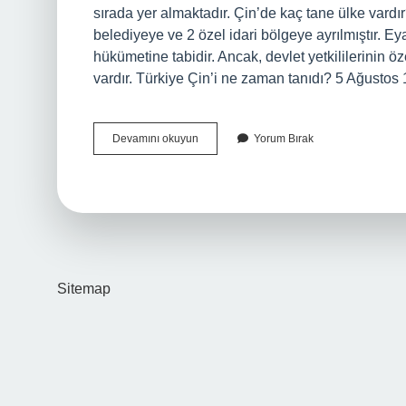
sırada yer almaktadır. Çin’de kaç tane ülke vardır
belediyeye ve 2 özel idari bölgeye ayrılmıştır. E
hükümetine tabidir. Ancak, devlet yetkililerinin ö
vardır. Türkiye Çin’i ne zaman tanıdı? 5 Ağusto
Türkiyede
Devamını okuyun
Yorum Bırak
Kaç
Çin
Var
Sitemap