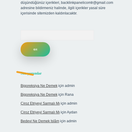
düşündüğünüz içerikleri,
backlinkpanelicomtr@gmail.com
adresine bildirmeniz halinde, ilgili içerikler yasal süre
içerisinde sitemizden kaldırılacaktır.
Arama
Son yorumlar
Bigoreksiya Ne Demek
için
admin
Bigoreksiya Ne Demek
için
Rana
Çiroz Etriyeyi Sarmalı Mı
için
admin
Çiroz Etriyeyi Sarmalı Mı
için
Aydan
Bedevi Ne Demek Islâm
için
admin