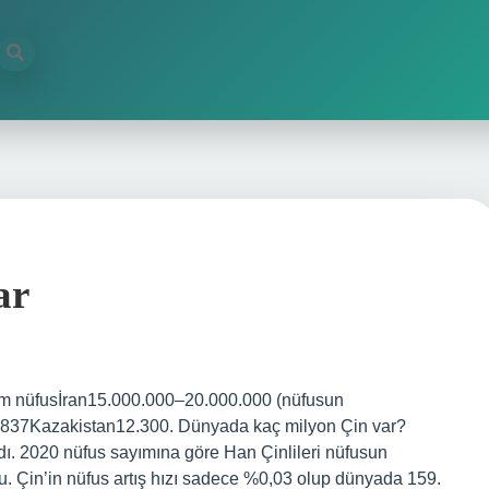
ar
am nüfusİran15.000.000–20.000.000 (nüfusun
837Kazakistan12.300. Dünyada kaç milyon Çin var?
rdı. 2020 nüfus sayımına göre Han Çinlileri nüfusun
du. Çin’in nüfus artış hızı sadece %0,03 olup dünyada 159.