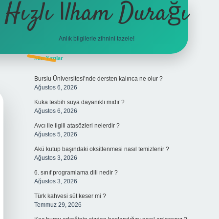
Hızlı İlham Durağı
Anlık bilgilerle zihnini tazele!
Sidebar
Son Yazılar
tulipbet
Burslu Üniversitesi’nde dersten kalınca ne olur ?
Ağustos 6, 2026
Kuka tesbih suya dayanıklı mıdır ?
Ağustos 6, 2026
Avcı ile ilgili atasözleri nelerdir ?
Ağustos 5, 2026
Akü kutup başındaki oksitlenmesi nasıl temizlenir ?
Ağustos 3, 2026
6. sınıf programlama dili nedir ?
Ağustos 3, 2026
Türk kahvesi süt keser mi ?
Temmuz 29, 2026