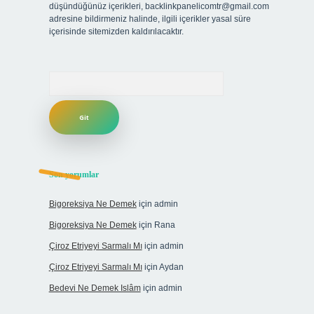
düşündüğünüz içerikleri,
backlinkpanelicomtr@gmail.com
adresine bildirmeniz halinde, ilgili içerikler yasal süre
içerisinde sitemizden kaldırılacaktır.
Arama
Son yorumlar
Bigoreksiya Ne Demek
için
admin
Bigoreksiya Ne Demek
için
Rana
Çiroz Etriyeyi Sarmalı Mı
için
admin
Çiroz Etriyeyi Sarmalı Mı
için
Aydan
Bedevi Ne Demek Islâm
için
admin