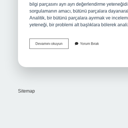
bilgi parçasını ayrı ayrı değerlendirme yeteneğidi
sorgulamanın amacı, bütünü parçalara dayanarak a
Analitik, bir bütünü parçalara ayırmak ve incele
yeteneği, bir problemi alt başlıklara bölerek ana
Analitik
Devamını okuyun
Yorum Bırak
Düşünme
Ne
Demek
Tdk
Sitemap