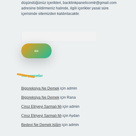
düşündüğünüz içerikleri,
backlinkpanelicomtr@gmail.com
adresine bildirmeniz halinde, ilgili içerikler yasal süre
içerisinde sitemizden kaldırılacaktır.
Arama
Son yorumlar
Bigoreksiya Ne Demek
için
admin
Bigoreksiya Ne Demek
için
Rana
Çiroz Etriyeyi Sarmalı Mı
için
admin
Çiroz Etriyeyi Sarmalı Mı
için
Aydan
Bedevi Ne Demek Islâm
için
admin