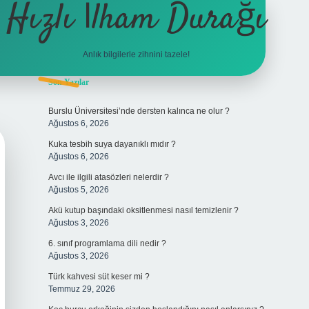
Hızlı İlham Durağı
Anlık bilgilerle zihnini tazele!
Sidebar
Son Yazılar
tulipbet
Burslu Üniversitesi’nde dersten kalınca ne olur ?
Ağustos 6, 2026
Kuka tesbih suya dayanıklı mıdır ?
Ağustos 6, 2026
Avcı ile ilgili atasözleri nelerdir ?
Ağustos 5, 2026
Akü kutup başındaki oksitlenmesi nasıl temizlenir ?
Ağustos 3, 2026
6. sınıf programlama dili nedir ?
Ağustos 3, 2026
Türk kahvesi süt keser mi ?
Temmuz 29, 2026