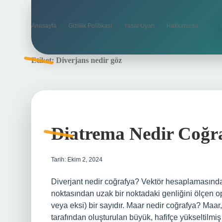
Anasayfa
Gizlilik Politikası
Yasal Uyarı
Hakkımızda
Etiket:
Diverjans nedir göz
Diatrema Nedir Coğr
Tarih: Ekim 2, 2024
Diverjant nedir coğrafya? Vektör hesaplamasında 
noktasından uzak bir noktadaki genliğini ölçen oper
veya eksi) bir sayıdır. Maar nedir coğrafya? Ma
tarafından oluşturulan büyük, hafifçe yükseltilmiş 