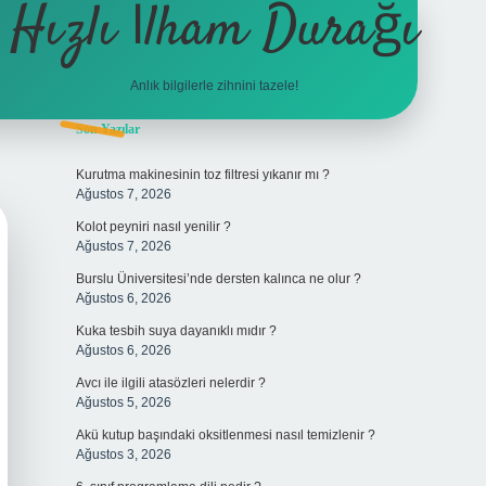
Hızlı İlham Durağı
Anlık bilgilerle zihnini tazele!
Sidebar
Son Yazılar
tulipbet
Kurutma makinesinin toz filtresi yıkanır mı ?
Ağustos 7, 2026
Kolot peyniri nasıl yenilir ?
Ağustos 7, 2026
Burslu Üniversitesi’nde dersten kalınca ne olur ?
Ağustos 6, 2026
Kuka tesbih suya dayanıklı mıdır ?
Ağustos 6, 2026
Avcı ile ilgili atasözleri nelerdir ?
Ağustos 5, 2026
Akü kutup başındaki oksitlenmesi nasıl temizlenir ?
Ağustos 3, 2026