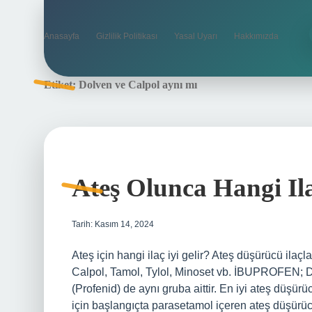
Anasayfa
Gizlilik Politikası
Yasal Uyarı
Hakkımızda
Etiket:
Dolven ve Calpol aynı mı
Ateş Olunca Hangi Ila
Tarih: Kasım 14, 2024
Ateş için hangi ilaç iyi gelir? Ateş düşürücü ilaç
Calpol, Tamol, Tylol, Minoset vb. İBUPROFEN; Do
(Profenid) de aynı gruba aittir. En iyi ateş düşür
için başlangıçta parasetamol içeren ateş düşürücül