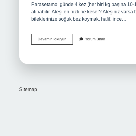
Parasetamol günde 4 kez (her biri kg başına 10
alınabilir. Ateşi en hızlı ne keser? Ateşiniz varsa
bileklerinize soğuk bez koymak, hafif, ince…
Ateş
Devamını okuyun
Yorum Bırak
Olunca
Hangi
Ilaç
Kullanılır
Sitemap