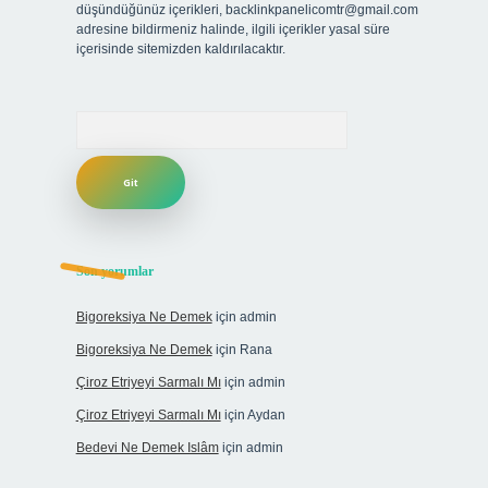
düşündüğünüz içerikleri,
backlinkpanelicomtr@gmail.com
adresine bildirmeniz halinde, ilgili içerikler yasal süre
içerisinde sitemizden kaldırılacaktır.
Arama
Son yorumlar
Bigoreksiya Ne Demek
için
admin
Bigoreksiya Ne Demek
için
Rana
Çiroz Etriyeyi Sarmalı Mı
için
admin
Çiroz Etriyeyi Sarmalı Mı
için
Aydan
Bedevi Ne Demek Islâm
için
admin