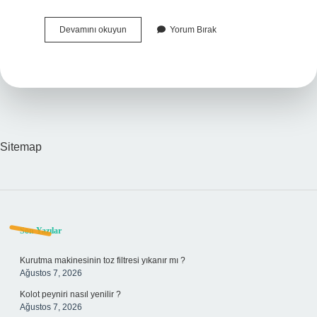
En
Devamını okuyun
Yorum Bırak
Soğuk
Derece
Nedir
Sitemap
Sidebar
Son Yazılar
Kurutma makinesinin toz filtresi yıkanır mı ?
Ağustos 7, 2026
Kolot peyniri nasıl yenilir ?
Ağustos 7, 2026