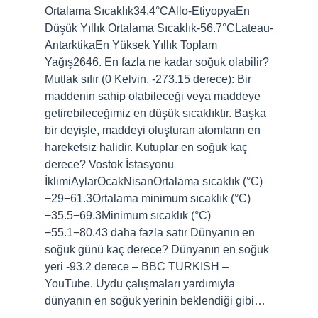
Ortalama Sıcaklık34.4°CAllo-EtiyopyaEn
Düşük Yıllık Ortalama Sıcaklık-56.7°CLateau-
AntarktikaEn Yüksek Yıllık Toplam
Yağış2646. En fazla ne kadar soğuk olabilir?
Mutlak sıfır (0 Kelvin, -273.15 derece): Bir
maddenin sahip olabileceği veya maddeye
getirebileceğimiz en düşük sıcaklıktır. Başka
bir deyişle, maddeyi oluşturan atomların en
hareketsiz halidir. Kutuplar en soğuk kaç
derece? Vostok İstasyonu
İklimiAylarOcakNisanOrtalama sıcaklık (°C)
−29−61.3Ortalama minimum sıcaklık (°C)
−35.5−69.3Minimum sıcaklık (°C)
−55.1−80.43 daha fazla satır Dünyanın en
soğuk günü kaç derece? Dünyanın en soğuk
yeri -93.2 derece – BBC TURKISH –
YouTube. Uydu çalışmaları yardımıyla
dünyanın en soğuk yerinin beklendiği gibi…