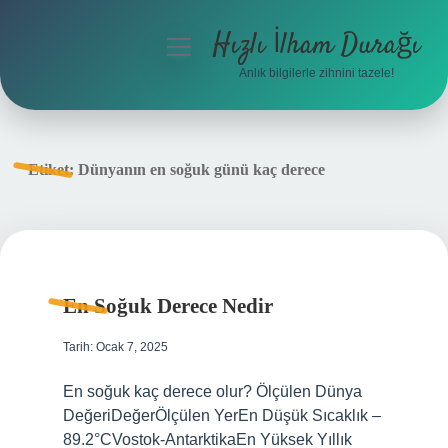
Hızlı İlham Durağı
menüyü
aç
Anlık bilgilerle zihnini tazele!
Anasayfa
Gizlilik Politikası
Etiket:
Dünyanın en soğuk günü kaç derece
Yasal Uyarı
Hakkımızda
En Soğuk Derece Nedir
Tarih: Ocak 7, 2025
En soğuk kaç derece olur? Ölçülen Dünya
DeğeriDeğerÖlçülen YerEn Düşük Sıcaklık –
89.2°CVostok-AntarktikaEn Yüksek Yıllık