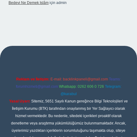
Bedevi Ne Demek Islâm
için
admin
pbet
Reklam ve İletişim:
E-mail:
backlinkpaneli@gmail.com
Teams:
forumhizmeti@gmail.com
Whatsapp: 0262 606 0 726
Telegram:
@karabul
Yasal Uyarı:
Sitemiz, 5651 Sayılı Kanun gereğince Bilgi Teknolojileri ve
İletişim Kurumu (BTK) tarafından onaylanmış bir Yer Sağlayıcı olarak
hizmet vermektedir. Bu nedenle, sitedeki içerikleri proaktif olarak
denetleme veya araştırma yükümlülüğümüz bulunmamaktadır. Ancak,
üyelerimiz yazdıkları içeriklerin sorumluluğunu taşımakta olup, siteye