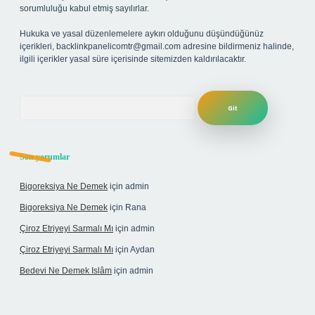
sorumluluğu kabul etmiş sayılırlar.
Hukuka ve yasal düzenlemelere aykırı olduğunu düşündüğünüz
içerikleri,
backlinkpanelicomtr@gmail.com
adresine bildirmeniz halinde,
ilgili içerikler yasal süre içerisinde sitemizden kaldırılacaktır.
Arama
Son yorumlar
Bigoreksiya Ne Demek
için
admin
Bigoreksiya Ne Demek
için
Rana
Çiroz Etriyeyi Sarmalı Mı
için
admin
Çiroz Etriyeyi Sarmalı Mı
için
Aydan
Bedevi Ne Demek Islâm
için
admin