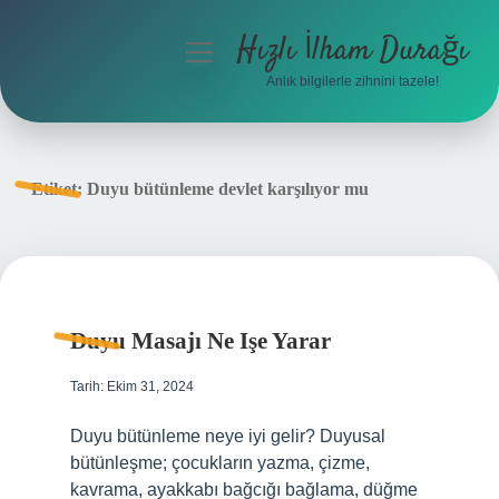
Hızlı İlham Durağı
menüyü
aç
Anlık bilgilerle zihnini tazele!
Anasayfa
Gizlilik Politikası
Etiket:
Duyu bütünleme devlet karşılıyor mu
Yasal Uyarı
Hakkımızda
Duyu Masajı Ne Işe Yarar
Tarih: Ekim 31, 2024
Duyu bütünleme neye iyi gelir? Duyusal
bütünleşme; çocukların yazma, çizme,
kavrama, ayakkabı bağcığı bağlama, düğme