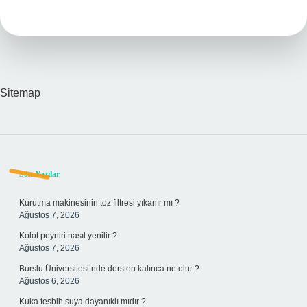
Ne
Işe
Yarar
Sitemap
Sidebar
Son Yazılar
Kurutma makinesinin toz filtresi yıkanır mı ?
Ağustos 7, 2026
Kolot peyniri nasıl yenilir ?
Ağustos 7, 2026
Burslu Üniversitesi’nde dersten kalınca ne olur ?
Ağustos 6, 2026
Kuka tesbih suya dayanıklı mıdır ?