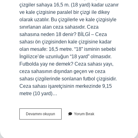
çizgiler sahaya 16,5 m. (18 yard) kadar uzanır
ve kale çizgisine paralel bir çizgi ile dikey
olarak uzatılır. Bu çizgilerle ve kale çizgisiyle
sınırlanan alan ceza sahasıdır. Ceza
sahasına neden 18 denir? BİLGİ – Ceza
sahası ön çizgisinden kale çizgisine kadar
olan mesafe: 16,5 metre. “18” isminin sebebi
İngilizce’de uzunluğun “18 yard” olmasıdır.
Futbolda yay ne demek? Ceza sahası yayı,
ceza sahasının dışından geçen ve ceza
sahası çizgilerinde sonlanan futbol çizgisidir.
Ceza sahası işaretçisinin merkezinde 9,15
metre (10 yard)…
18
Devamını okuyun
Yorum Bırak
Yayı
Ne
Işe
Yarar