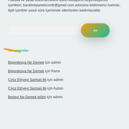
Hukuka ve yasal düzenlemelere aykırı olduğunu düşündüğünüz
içerikleri,
backlinkpanelicomtr@gmail.com
adresine bildirmeniz halinde,
ilgili içerikler yasal süre içerisinde sitemizden kaldırılacaktır.
Arama
Son yorumlar
Bigoreksiya Ne Demek
için
admin
Bigoreksiya Ne Demek
için
Rana
Çiroz Etriyeyi Sarmalı Mı
için
admin
Çiroz Etriyeyi Sarmalı Mı
için
Aydan
Bedevi Ne Demek Islâm
için
admin