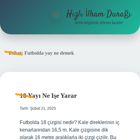
Hızlı İlham Durağı
menüyü
aç
Anlık bilgilerle zihnini tazele!
Anasayfa
Gizlilik Politikası
Etiket:
Futbolda yay ne demek
Yasal Uyarı
Hakkımızda
18 Yayı Ne Işe Yarar
Tarih: Şubat 21, 2025
Futbolda 18 çizgisi nedir? Kale direklerinin iç
kenarlarından 16,5 m. Kale çizgisine dik
olarak 16 metre aralıklarla iki çizgi çizilir. Bu