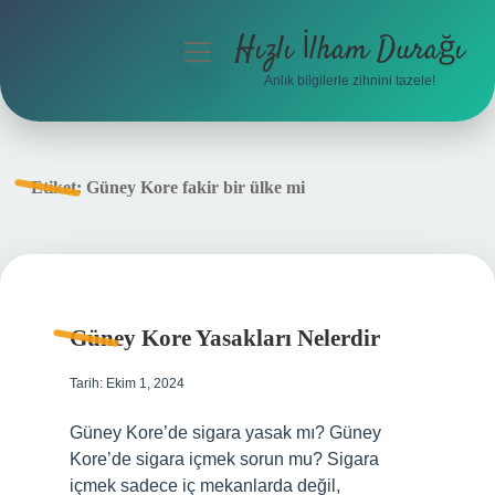
Hızlı İlham Durağı
menüyü
aç
Anlık bilgilerle zihnini tazele!
Anasayfa
Gizlilik Politikası
Etiket:
Güney Kore fakir bir ülke mi
Yasal Uyarı
Hakkımızda
Güney Kore Yasakları Nelerdir
Tarih: Ekim 1, 2024
Güney Kore’de sigara yasak mı? Güney
Kore’de sigara içmek sorun mu? Sigara
içmek sadece iç mekanlarda değil,