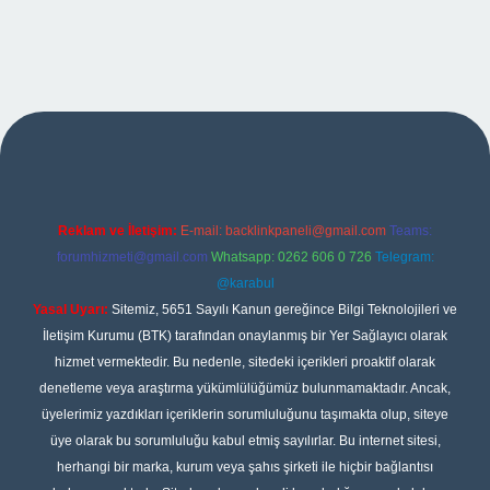
ipbet
Reklam ve İletişim:
E-mail:
backlinkpaneli@gmail.com
Teams:
forumhizmeti@gmail.com
Whatsapp: 0262 606 0 726
Telegram:
@karabul
Yasal Uyarı:
Sitemiz, 5651 Sayılı Kanun gereğince Bilgi Teknolojileri ve
İletişim Kurumu (BTK) tarafından onaylanmış bir Yer Sağlayıcı olarak
hizmet vermektedir. Bu nedenle, sitedeki içerikleri proaktif olarak
denetleme veya araştırma yükümlülüğümüz bulunmamaktadır. Ancak,
üyelerimiz yazdıkları içeriklerin sorumluluğunu taşımakta olup, siteye
üye olarak bu sorumluluğu kabul etmiş sayılırlar. Bu internet sitesi,
herhangi bir marka, kurum veya şahıs şirketi ile hiçbir bağlantısı