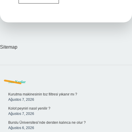
Kore
Yasakları
Nelerdir
Sitemap
Sidebar
Son Yazılar
Kurutma makinesinin toz filtresi yıkanır mı ?
Ağustos 7, 2026
Kolot peyniri nasıl yenilir ?
Ağustos 7, 2026
Burslu Üniversitesi’nde dersten kalınca ne olur ?
Ağustos 6, 2026