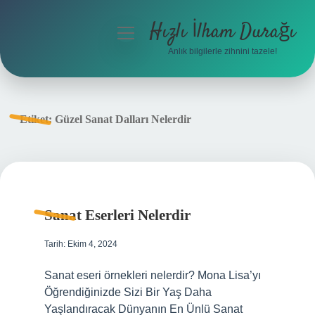
Hızlı İlham Durağı
menüyü
aç
Anlık bilgilerle zihnini tazele!
Anasayfa
Gizlilik Politikası
Etiket:
Güzel Sanat Dalları Nelerdir
Yasal Uyarı
Hakkımızda
Sanat Eserleri Nelerdir
Tarih: Ekim 4, 2024
Sanat eseri örnekleri nelerdir? Mona Lisa’yı
Öğrendiğinizde Sizi Bir Yaş Daha
Yaşlandıracak Dünyanın En Ünlü Sanat