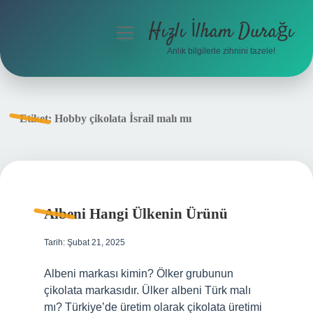
Hızlı İlham Durağı
menüyü
aç
Anlık bilgilerle zihnini tazele!
Anasayfa
Gizlilik Politikası
Etiket:
Hobby çikolata İsrail malı mı
Yasal Uyarı
Hakkımızda
Albeni Hangi Ülkenin Ürünü
Tarih: Şubat 21, 2025
Albeni markası kimin? Ölker grubunun
çikolata markasıdır. Ülker albeni Türk malı
mı? Türkiye’de üretim olarak çikolata üretimi