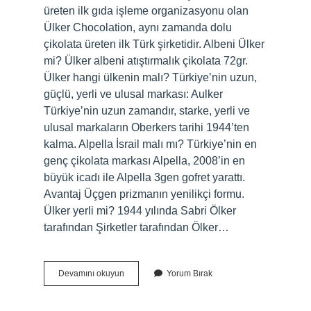
üreten ilk gıda işleme organizasyonu olan
Ülker Chocolation, aynı zamanda dolu
çikolata üreten ilk Türk şirketidir. Albeni Ülker
mi? Ülker albeni atıştırmalık çikolata 72gr.
Ülker hangi ülkenin malı? Türkiye’nin uzun,
güçlü, yerli ve ulusal markası: Aulker
Türkiye’nin uzun zamandır, starke, yerli ve
ulusal markaların Oberkers tarihi 1944’ten
kalma. Alpella İsrail malı mı? Türkiye’nin en
genç çikolata markası Alpella, 2008’in en
büyük icadı ile Alpella 3gen gofret yarattı.
Avantaj Üçgen prizmanın yenilikçi formu.
Ülker yerli mi? 1944 yılında Sabri Ölker
tarafından Şirketler tarafından Ölker…
Albeni
Devamını okuyun
Yorum Bırak
Hangi
Ülkenin
Ürünü