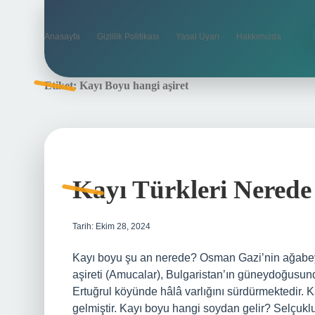
Anasayfa
Gizlilik Politikası
Yasal Uyarı
Hakkımızda
Etiket:
Kayı Boyu hangi aşiret
Kayı Türkleri Nerede
Tarih: Ekim 28, 2024
Kayı boyu şu an nerede? Osman Gazi’nin ağabe
aşireti (Amucalar), Bulgaristan’ın güneydoğusundak
Ertuğrul köyünde hâlâ varlığını sürdürmektedir. K
gelmiştir. Kayı boyu hangi soydan gelir? Selçukl