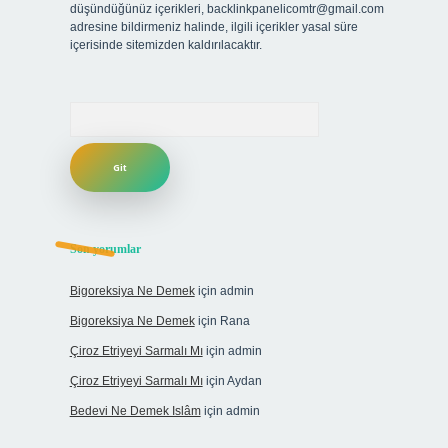
düşündüğünüz içerikleri,
backlinkpanelicomtr@gmail.com
adresine bildirmeniz halinde, ilgili içerikler yasal süre
içerisinde sitemizden kaldırılacaktır.
Arama
Son yorumlar
Bigoreksiya Ne Demek
için
admin
Bigoreksiya Ne Demek
için
Rana
Çiroz Etriyeyi Sarmalı Mı
için
admin
Çiroz Etriyeyi Sarmalı Mı
için
Aydan
Bedevi Ne Demek Islâm
için
admin