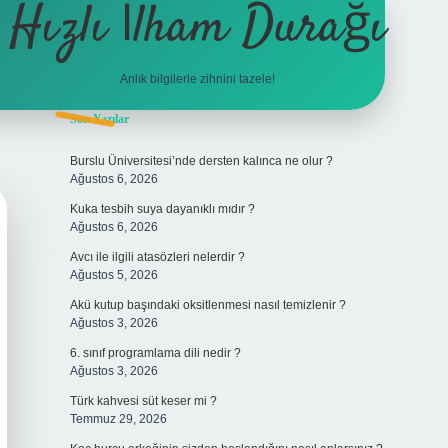
Hızlı İlham Durağı
Anlık bilgilerle zihnini tazele!
Sidebar
Son Yazılar
tulipbet
Burslu Üniversitesi’nde dersten kalınca ne olur ?
Ağustos 6, 2026
Kuka tesbih suya dayanıklı mıdır ?
Ağustos 6, 2026
Avcı ile ilgili atasözleri nelerdir ?
Ağustos 5, 2026
Akü kutup başındaki oksitlenmesi nasıl temizlenir ?
Ağustos 3, 2026
6. sınıf programlama dili nedir ?
Ağustos 3, 2026
Türk kahvesi süt keser mi ?
Temmuz 29, 2026