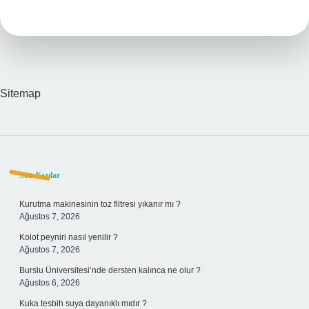
Ne
Demek
Sitemap
Sidebar
Son Yazılar
Kurutma makinesinin toz filtresi yıkanır mı ?
Ağustos 7, 2026
Kolot peyniri nasıl yenilir ?
Ağustos 7, 2026
Burslu Üniversitesi’nde dersten kalınca ne olur ?
Ağustos 6, 2026
Kuka tesbih suya dayanıklı mıdır ?