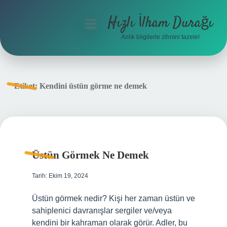
Hızlı İlham Durağı
menüyü
aç
Anlık bilgilerle zihnini tazele!
Anasayfa
Gizlilik Politikası
Etiket:
Kendini üstün görme ne demek
Yasal Uyarı
Hakkımızda
Üstün Görmek Ne Demek
Tarih: Ekim 19, 2024
Üstün görmek nedir? Kişi her zaman üstün ve
sahiplenici davranışlar sergiler ve/veya
kendini bir kahraman olarak görür. Adler, bu