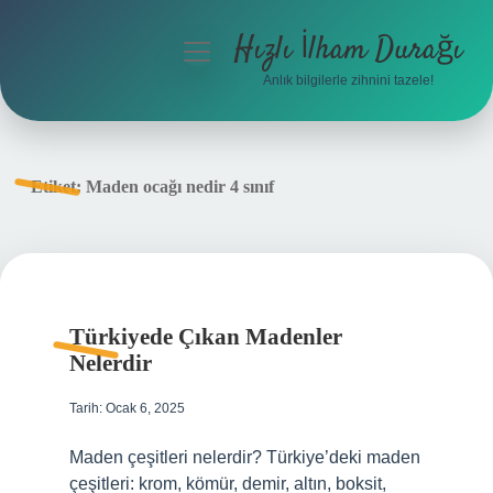
Hızlı İlham Durağı
menüyü
aç
Anlık bilgilerle zihnini tazele!
Anasayfa
Gizlilik Politikası
Etiket:
Maden ocağı nedir 4 sınıf
Yasal Uyarı
Hakkımızda
Türkiyede Çıkan Madenler
Nelerdir
Tarih: Ocak 6, 2025
Maden çeşitleri nelerdir? Türkiye’deki maden
çeşitleri: krom, kömür, demir, altın, boksit,