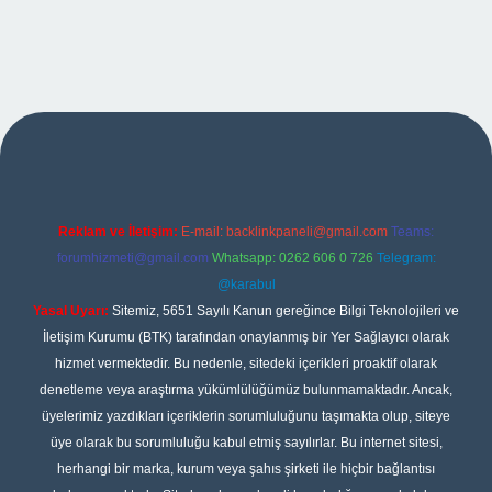
pbet
Reklam ve İletişim:
E-mail:
backlinkpaneli@gmail.com
Teams:
forumhizmeti@gmail.com
Whatsapp: 0262 606 0 726
Telegram:
@karabul
Yasal Uyarı:
Sitemiz, 5651 Sayılı Kanun gereğince Bilgi Teknolojileri ve
İletişim Kurumu (BTK) tarafından onaylanmış bir Yer Sağlayıcı olarak
hizmet vermektedir. Bu nedenle, sitedeki içerikleri proaktif olarak
denetleme veya araştırma yükümlülüğümüz bulunmamaktadır. Ancak,
üyelerimiz yazdıkları içeriklerin sorumluluğunu taşımakta olup, siteye
üye olarak bu sorumluluğu kabul etmiş sayılırlar. Bu internet sitesi,
herhangi bir marka, kurum veya şahıs şirketi ile hiçbir bağlantısı