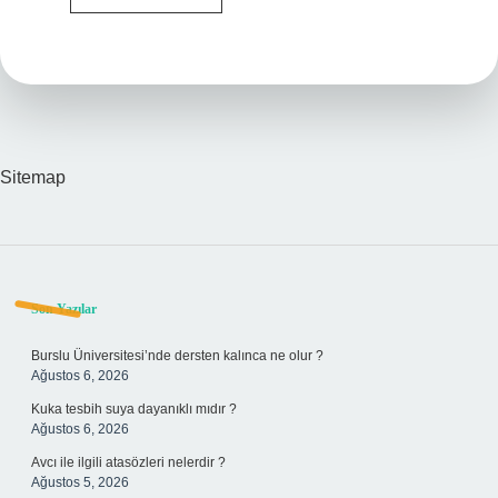
Çıkan
Madenler
Nelerdir
Sitemap
Sidebar
Son Yazılar
Burslu Üniversitesi’nde dersten kalınca ne olur ?
Ağustos 6, 2026
Kuka tesbih suya dayanıklı mıdır ?
Ağustos 6, 2026
Avcı ile ilgili atasözleri nelerdir ?
Ağustos 5, 2026