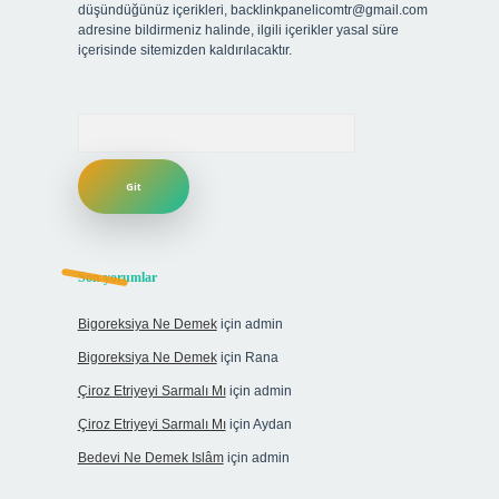
düşündüğünüz içerikleri,
backlinkpanelicomtr@gmail.com
adresine bildirmeniz halinde, ilgili içerikler yasal süre
içerisinde sitemizden kaldırılacaktır.
Arama
Son yorumlar
Bigoreksiya Ne Demek
için
admin
Bigoreksiya Ne Demek
için
Rana
Çiroz Etriyeyi Sarmalı Mı
için
admin
Çiroz Etriyeyi Sarmalı Mı
için
Aydan
Bedevi Ne Demek Islâm
için
admin