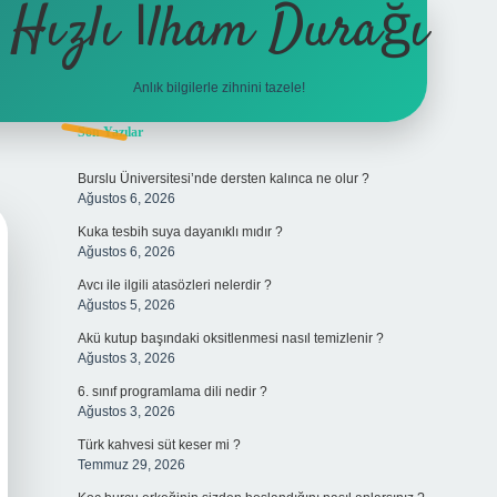
Hızlı İlham Durağı
Anlık bilgilerle zihnini tazele!
Sidebar
Son Yazılar
tulipbet
Burslu Üniversitesi’nde dersten kalınca ne olur ?
Ağustos 6, 2026
Kuka tesbih suya dayanıklı mıdır ?
Ağustos 6, 2026
Avcı ile ilgili atasözleri nelerdir ?
Ağustos 5, 2026
Akü kutup başındaki oksitlenmesi nasıl temizlenir ?
Ağustos 3, 2026
6. sınıf programlama dili nedir ?
Ağustos 3, 2026
Türk kahvesi süt keser mi ?
Temmuz 29, 2026