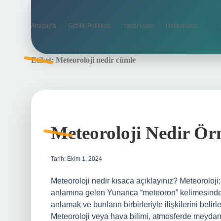
Anasayfa
Gizlilik Politikası
Yasal Uyarı
Hakkımızda
Etiket:
Meteoroloji nedir cümle
Meteoroloji Nedir Ör
Tarih: Ekim 1, 2024
Meteoroloji nedir kısaca açıklayınız? Meteoroloji;
anlamına gelen Yunanca “meteoron” kelimesinden g
anlamak ve bunların birbirleriyle ilişkilerini beli
Meteoroloji veya hava bilimi, atmosferde meydana