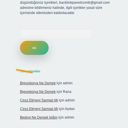
düşündüğünüz içerikleri,
backlinkpanelicomtr@gmail.com
adresine bildirmeniz halinde, ilgili içerikler yasal süre
içerisinde sitemizden kaldırılacaktır.
Arama
Son yorumlar
Bigoreksiya Ne Demek
için
admin
Bigoreksiya Ne Demek
için
Rana
Çiroz Etriyeyi Sarmalı Mı
için
admin
Çiroz Etriyeyi Sarmalı Mı
için
Aydan
Bedevi Ne Demek Islâm
için
admin