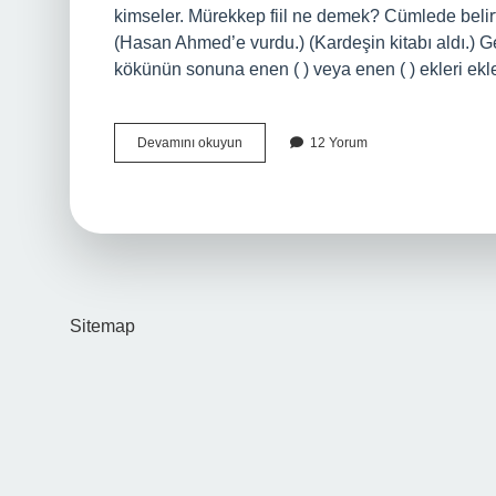
kimseler. Mürekkep fiil ne demek? Cümlede belirtik f
(Hasan Ahmed’e vurdu.) (Kardeşin kitabı aldı.) Ger
kökünün sonuna enen ( ) veya enen ( ) ekleri ek
Felsefede
Devamını okuyun
12 Yorum
Mürekkep
Ne
Demek
Sitemap