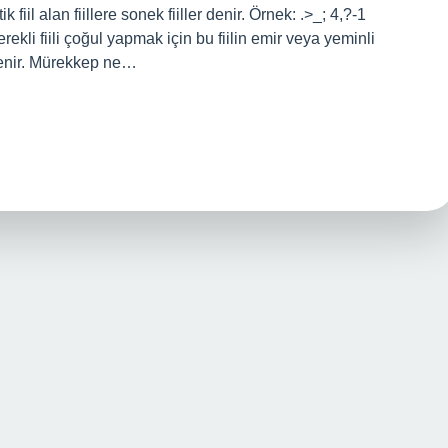
iil alan fiillere sonek fiiller denir. Örnek: .>_; 4,?-1
ekli fiili çoğul yapmak için bu fiilin emir veya yeminli
lenir. Mürekkep ne…