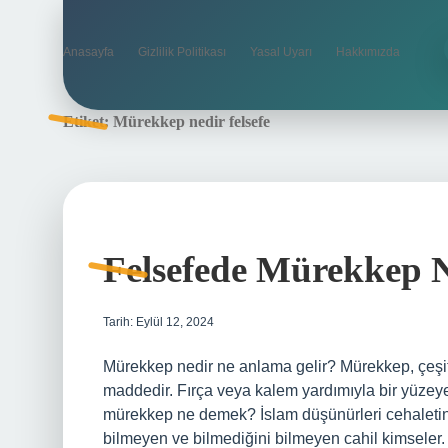
Anasayfa
Gizlilik Politikası
Yasal Uyarı
Hakkımızda
Etiket:
Mürekkep nedir felsefe
Felsefede Mürekkep
Tarih: Eylül 12, 2024
Mürekkep nedir ne anlama gelir? Mürekkep, çeşitl
maddedir. Fırça veya kalem yardımıyla bir yüzey
mürekkep ne demek? İslam düşünürleri cehaletin üç
bilmeyen ve bilmediğini bilmeyen cahil kimseler