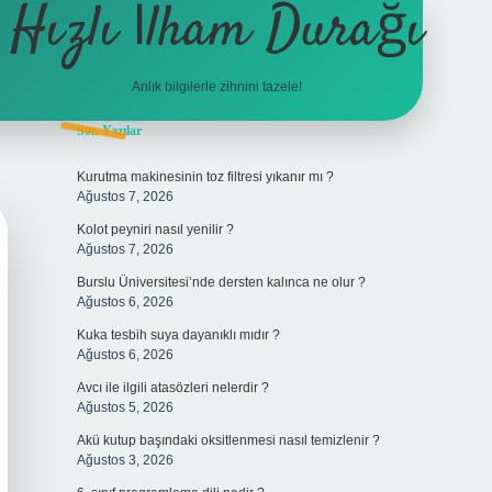
Hızlı İlham Durağı
Anlık bilgilerle zihnini tazele!
Sidebar
Son Yazılar
tulipbet
Kurutma makinesinin toz filtresi yıkanır mı ?
Ağustos 7, 2026
Kolot peyniri nasıl yenilir ?
Ağustos 7, 2026
Burslu Üniversitesi’nde dersten kalınca ne olur ?
Ağustos 6, 2026
Kuka tesbih suya dayanıklı mıdır ?
Ağustos 6, 2026
Avcı ile ilgili atasözleri nelerdir ?
Ağustos 5, 2026
Akü kutup başındaki oksitlenmesi nasıl temizlenir ?
Ağustos 3, 2026