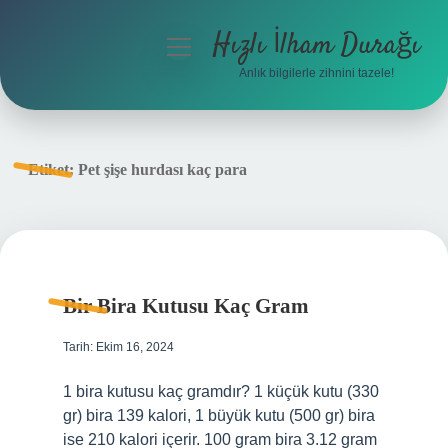
Hızlı İlham Durağı
menüyü
aç
Anlık bilgilerle zihnini tazele!
Anasayfa
Gizlilik Politikası
Etiket:
Pet şişe hurdası kaç para
Yasal Uyarı
Hakkımızda
Bir Bira Kutusu Kaç Gram
Tarih: Ekim 16, 2024
1 bira kutusu kaç gramdır? 1 küçük kutu (330
gr) bira 139 kalori, 1 büyük kutu (500 gr) bira
ise 210 kalori içerir. 100 gram bira 3.12 gram