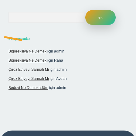
Arama
Son yorumlar
Bigoreksiya Ne Demek
için
admin
Bigoreksiya Ne Demek
için
Rana
Çiroz Etriyeyi Sarmalı Mı
için
admin
Çiroz Etriyeyi Sarmalı Mı
için
Aydan
Bedevi Ne Demek Islâm
için
admin
ipbet