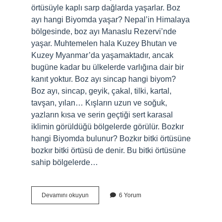
örtüsüyle kaplı sarp dağlarda yaşarlar. Boz
ayı hangi Biyomda yaşar? Nepal’in Himalaya
bölgesinde, boz ayı Manaslu Rezervi’nde
yaşar. Muhtemelen hala Kuzey Bhutan ve
Kuzey Myanmar’da yaşamaktadır, ancak
bugüne kadar bu ülkelerde varlığına dair bir
kanıt yoktur. Boz ayı sincap hangi biyom?
Boz ayı, sincap, geyik, çakal, tilki, kartal,
tavşan, yılan… Kışların uzun ve soğuk,
yazların kısa ve serin geçtiği sert karasal
iklimin görüldüğü bölgelerde görülür. Bozkır
hangi Biyomda bulunur? Bozkır bitki örtüsüne
bozkır bitki örtüsü de denir. Bu bitki örtüsüne
sahip bölgelerde…
Boz
Devamını okuyun
6 Yorum
Ayı
Hangi
Biyom