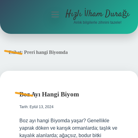
Hızlı İlham Durağı
menüyü
aç
Anlık bilgilerle zihnini tazele!
Anasayfa
Gizlilik Politikası
Etiket:
Preri hangi Biyomda
Yasal Uyarı
Hakkımızda
Boz Ayı Hangi Biyom
Tarih: Eylül 13, 2024
Boz ayı hangi Biyomda yaşar? Genellikle
yaprak döken ve karışık ormanlarda; taşlık ve
kayalık alanlarda; ağaçsız, bodur bitki