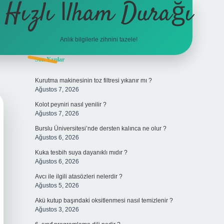
Hızlı İlham Durağı
Anlık bilgilerle zihnini tazele!
Sidebar
Son Yazılar
tulipbet
Kurutma makinesinin toz filtresi yıkanır mı ?
Ağustos 7, 2026
Kolot peyniri nasıl yenilir ?
Ağustos 7, 2026
Burslu Üniversitesi’nde dersten kalınca ne olur ?
Ağustos 6, 2026
Kuka tesbih suya dayanıklı mıdır ?
Ağustos 6, 2026
Avcı ile ilgili atasözleri nelerdir ?
Ağustos 5, 2026
Akü kutup başındaki oksitlenmesi nasıl temizlenir ?
Ağustos 3, 2026