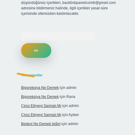
düşündüğünüz içerikleri,
backlinkpanelicomtr@gmail.com
adresine bildirmeniz halinde, ilgili içerikler yasal süre
içerisinde sitemizden kaldırılacaktır.
Arama
Son yorumlar
Bigoreksiya Ne Demek
için
admin
Bigoreksiya Ne Demek
için
Rana
Çiroz Etriyeyi Sarmalı Mı
için
admin
Çiroz Etriyeyi Sarmalı Mı
için
Aydan
Bedevi Ne Demek Islâm
için
admin