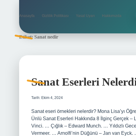
Anasayfa
Gizlilik Politikası
Yasal Uyarı
Hakkımızda
Etiket:
Sanat nedir
Sanat Eserleri Nelerd
Tarih: Ekim 4, 2024
Sanat eseri örnekleri nelerdir? Mona Lisa’yı Öğ
Ünlü Sanat Eserleri Hakkında 8 İlginç Gerçek 
Vinci. … Çığlık – Edward Munch. … Yıldızlı Gec
Vermeer. … Arnolfi’nin Düğünü – Jan van Eyck.