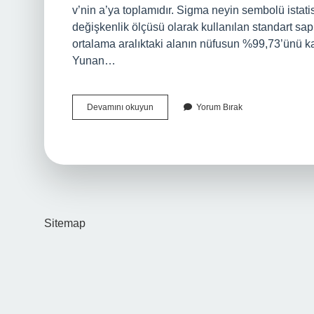
v’nin a’ya toplamıdır. Sigma neyin sembolü istatist
değişkenlik ölçüsü olarak kullanılan standart sapm
ortalama aralıktaki alanın nüfusun %99,73’ünü ka
Yunan…
Sigma
Devamını okuyun
Yorum Bırak
Neyin
Işareti
Sitemap