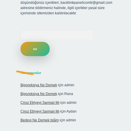
düşündüğünüz içerikleri,
backlinkpanelicomtr@gmail.com
adresine bildirmeniz halinde, ilgili içerikler yasal süre
içerisinde sitemizden kaldırılacaktır.
Arama
Son yorumlar
Bigoreksiya Ne Demek
için
admin
Bigoreksiya Ne Demek
için
Rana
Çiroz Etriyeyi Sarmalı Mı
için
admin
Çiroz Etriyeyi Sarmalı Mı
için
Aydan
Bedevi Ne Demek Islâm
için
admin