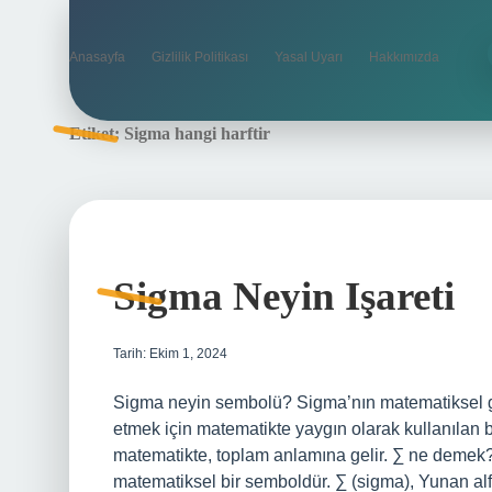
Anasayfa
Gizlilik Politikası
Yasal Uyarı
Hakkımızda
Etiket:
Sigma hangi harftir
Sigma Neyin Işareti
Tarih: Ekim 1, 2024
Sigma neyin sembolü? Sigma’nın matematiksel gös
etmek için matematikte yaygın olarak kullanılan bi
matematikte, toplam anlamına gelir. ∑ ne demek? 
matematiksel bir semboldür. ∑ (sigma), Yunan alfabe