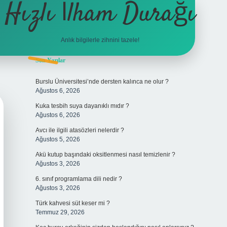
Hızlı İlham Durağı
Anlık bilgilerle zihnini tazele!
Sidebar
Son Yazılar
tulipbet
Burslu Üniversitesi’nde dersten kalınca ne olur ?
Ağustos 6, 2026
Kuka tesbih suya dayanıklı mıdır ?
Ağustos 6, 2026
Avcı ile ilgili atasözleri nelerdir ?
Ağustos 5, 2026
Akü kutup başındaki oksitlenmesi nasıl temizlenir ?
Ağustos 3, 2026
6. sınıf programlama dili nedir ?
Ağustos 3, 2026
Türk kahvesi süt keser mi ?
Temmuz 29, 2026