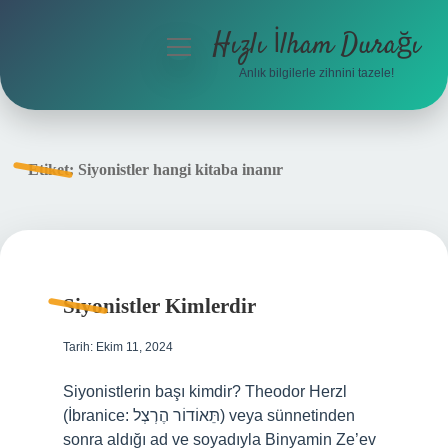
Hızlı İlham Durağı
menüyü
aç
Anlık bilgilerle zihnini tazele!
Anasayfa
Gizlilik Politikası
Etiket:
Siyonistler hangi kitaba inanır
Yasal Uyarı
Hakkımızda
Siyonistler Kimlerdir
Tarih: Ekim 11, 2024
Siyonistlerin başı kimdir? Theodor Herzl
(İbranice: תֵּאוֹדוֹר הֶרְצְל‎) veya sünnetinden
sonra aldığı ad ve soyadıyla Binyamin Ze’ev