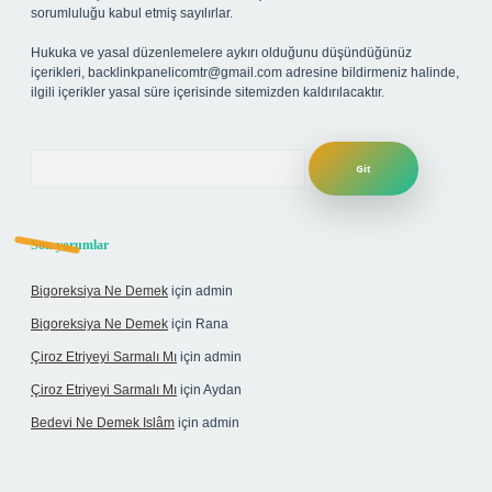
sorumluluğu kabul etmiş sayılırlar.
Hukuka ve yasal düzenlemelere aykırı olduğunu düşündüğünüz
içerikleri,
backlinkpanelicomtr@gmail.com
adresine bildirmeniz halinde,
ilgili içerikler yasal süre içerisinde sitemizden kaldırılacaktır.
Arama
Son yorumlar
Bigoreksiya Ne Demek
için
admin
Bigoreksiya Ne Demek
için
Rana
Çiroz Etriyeyi Sarmalı Mı
için
admin
Çiroz Etriyeyi Sarmalı Mı
için
Aydan
Bedevi Ne Demek Islâm
için
admin