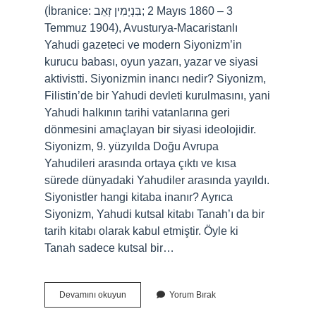
(İbranice: בִּנְיָמִין זְאֵב‎; 2 Mayıs 1860 – 3
Temmuz 1904), Avusturya-Macaristanlı
Yahudi gazeteci ve modern Siyonizm’in
kurucu babası, oyun yazarı, yazar ve siyasi
aktivistti. Siyonizmin inancı nedir? Siyonizm,
Filistin’de bir Yahudi devleti kurulmasını, yani
Yahudi halkının tarihi vatanlarına geri
dönmesini amaçlayan bir siyasi ideolojidir.
Siyonizm, 9. yüzyılda Doğu Avrupa
Yahudileri arasında ortaya çıktı ve kısa
sürede dünyadaki Yahudiler arasında yayıldı.
Siyonistler hangi kitaba inanır? Ayrıca
Siyonizm, Yahudi kutsal kitabı Tanah’ı da bir
tarih kitabı olarak kabul etmiştir. Öyle ki
Tanah sadece kutsal bir…
Siyonistler
Devamını okuyun
Yorum Bırak
Kimlerdir