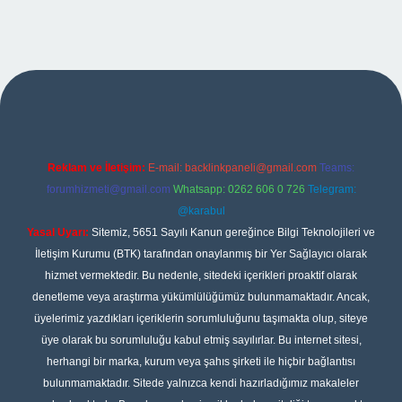
ipbet
Reklam ve İletişim:
E-mail:
backlinkpaneli@gmail.com
Teams:
forumhizmeti@gmail.com
Whatsapp: 0262 606 0 726
Telegram:
@karabul
Yasal Uyarı:
Sitemiz, 5651 Sayılı Kanun gereğince Bilgi Teknolojileri ve
İletişim Kurumu (BTK) tarafından onaylanmış bir Yer Sağlayıcı olarak
hizmet vermektedir. Bu nedenle, sitedeki içerikleri proaktif olarak
denetleme veya araştırma yükümlülüğümüz bulunmamaktadır. Ancak,
üyelerimiz yazdıkları içeriklerin sorumluluğunu taşımakta olup, siteye
üye olarak bu sorumluluğu kabul etmiş sayılırlar. Bu internet sitesi,
herhangi bir marka, kurum veya şahıs şirketi ile hiçbir bağlantısı
bulunmamaktadır. Sitede yalnızca kendi hazırladığımız makaleler