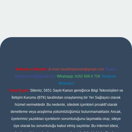
ulipbet
Reklam ve İletişim:
E-mail:
backlinkpaneli@gmail.com
Teams:
forumhizmeti@gmail.com
Whatsapp: 0262 606 0 726
Telegram:
@karabul
Yasal Uyarı:
Sitemiz, 5651 Sayılı Kanun gereğince Bilgi Teknolojileri ve
İletişim Kurumu (BTK) tarafından onaylanmış bir Yer Sağlayıcı olarak
hizmet vermektedir. Bu nedenle, sitedeki içerikleri proaktif olarak
denetleme veya araştırma yükümlülüğümüz bulunmamaktadır. Ancak,
üyelerimiz yazdıkları içeriklerin sorumluluğunu taşımakta olup, siteye
üye olarak bu sorumluluğu kabul etmiş sayılırlar. Bu internet sitesi,