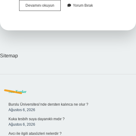
İNgilizce
Devamını okuyun
Yorum Bırak
Sayfa
Nasıl
Türkçeye
Çevrilir
Sitemap
Sidebar
Son Yazılar
Burslu Üniversitesi’nde dersten kalınca ne olur ?
Ağustos 6, 2026
Kuka tesbih suya dayanıklı mıdır ?
Ağustos 6, 2026
Avcı ile ilgili atasözleri nelerdir ?