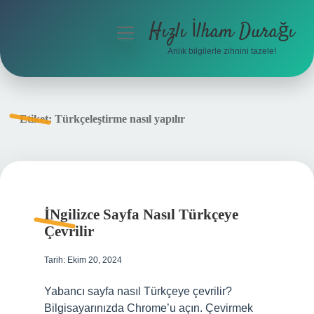
Hızlı İlham Durağı
menüyü
aç
Anlık bilgilerle zihnini tazele!
Anasayfa
Gizlilik Politikası
Etiket:
Türkçeleştirme nasıl yapılır
Yasal Uyarı
Hakkımızda
İNgilizce Sayfa Nasıl Türkçeye
Çevrilir
Tarih: Ekim 20, 2024
Yabancı sayfa nasıl Türkçeye çevrilir?
Bilgisayarınızda Chrome’u açın. Çevirmek