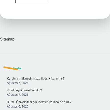
Konseyine
Üye
Mi
Sitemap
Sidebar
Son Yazılar
Kurutma makinesinin toz filtresi yıkanır mı ?
Ağustos 7, 2026
Kolot peyniri nasıl yenilir ?
Ağustos 7, 2026
Burslu Üniversitesi’nde dersten kalınca ne olur ?
Ağustos 6, 2026