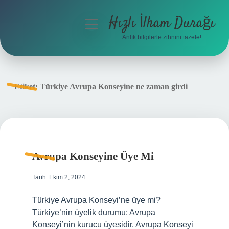
Hızlı İlham Durağı
menüyü
aç
Anlık bilgilerle zihnini tazele!
Anasayfa
Gizlilik Politikası
Etiket:
Türkiye Avrupa Konseyine ne zaman girdi
Yasal Uyarı
Hakkımızda
Avrupa Konseyine Üye Mi
Tarih: Ekim 2, 2024
Türkiye Avrupa Konseyi’ne üye mi?
Türkiye’nin üyelik durumu: Avrupa
Konseyi’nin kurucu üyesidir. Avrupa Konseyi