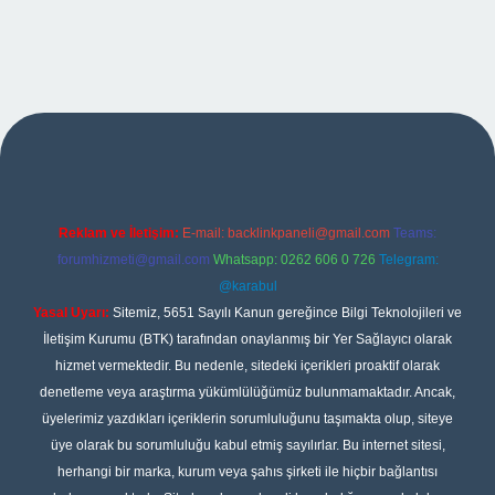
pbet
Reklam ve İletişim:
E-mail:
backlinkpaneli@gmail.com
Teams:
forumhizmeti@gmail.com
Whatsapp: 0262 606 0 726
Telegram:
@karabul
Yasal Uyarı:
Sitemiz, 5651 Sayılı Kanun gereğince Bilgi Teknolojileri ve
İletişim Kurumu (BTK) tarafından onaylanmış bir Yer Sağlayıcı olarak
hizmet vermektedir. Bu nedenle, sitedeki içerikleri proaktif olarak
denetleme veya araştırma yükümlülüğümüz bulunmamaktadır. Ancak,
üyelerimiz yazdıkları içeriklerin sorumluluğunu taşımakta olup, siteye
üye olarak bu sorumluluğu kabul etmiş sayılırlar. Bu internet sitesi,
herhangi bir marka, kurum veya şahıs şirketi ile hiçbir bağlantısı