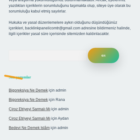
veya araştırma yükümlülüğümüz bulunmamaktadır. Ancak, üyelerimiz
yazdıkları içeriklerin sorumluluğunu taşımakta olup, siteye üye olarak bu
sorumluluğu kabul etmiş sayılırlar.
Hukuka ve yasal düzenlemelere aykırı olduğunu düşündüğünüz
içerikleri,
backlinkpanelicomtr@gmail.com
adresine bildirmeniz halinde,
ilgili içerikler yasal süre içerisinde sitemizden kaldırılacaktır.
Arama
Son yorumlar
Bigoreksiya Ne Demek
için
admin
Bigoreksiya Ne Demek
için
Rana
Çiroz Etriyeyi Sarmalı Mı
için
admin
Çiroz Etriyeyi Sarmalı Mı
için
Aydan
Bedevi Ne Demek Islâm
için
admin