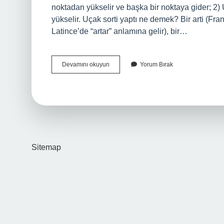
noktadan yükselir ve başka bir noktaya gider; 2) U
yükselir. Uçak sorti yaptı ne demek? Bir arti (
Latince’de “artar” anlamına gelir), bir…
Uçak
Devamını okuyun
Yorum Bırak
Sorti
Yapmak
Ne
Demek
Sitemap