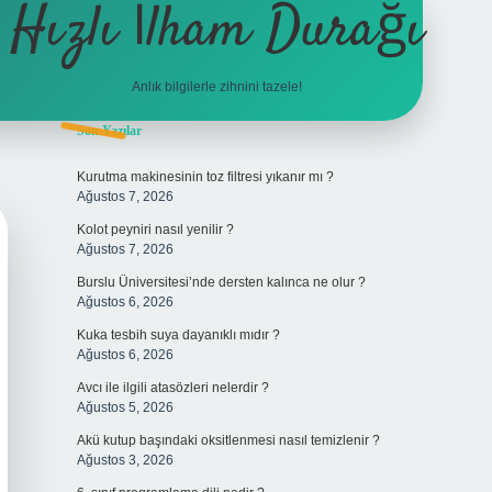
Hızlı İlham Durağı
Anlık bilgilerle zihnini tazele!
Sidebar
Son Yazılar
tulipbet
Kurutma makinesinin toz filtresi yıkanır mı ?
Ağustos 7, 2026
Kolot peyniri nasıl yenilir ?
Ağustos 7, 2026
Burslu Üniversitesi’nde dersten kalınca ne olur ?
Ağustos 6, 2026
Kuka tesbih suya dayanıklı mıdır ?
Ağustos 6, 2026
Avcı ile ilgili atasözleri nelerdir ?
Ağustos 5, 2026
Akü kutup başındaki oksitlenmesi nasıl temizlenir ?
Ağustos 3, 2026