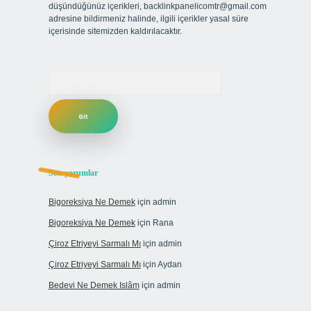
düşündüğünüz içerikleri,
backlinkpanelicomtr@gmail.com
adresine bildirmeniz halinde, ilgili içerikler yasal süre
içerisinde sitemizden kaldırılacaktır.
Arama
Son yorumlar
Bigoreksiya Ne Demek
için
admin
Bigoreksiya Ne Demek
için
Rana
Çiroz Etriyeyi Sarmalı Mı
için
admin
Çiroz Etriyeyi Sarmalı Mı
için
Aydan
Bedevi Ne Demek Islâm
için
admin