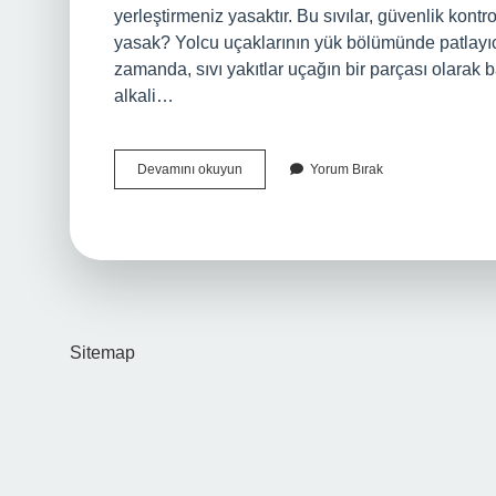
yerleştirmeniz yasaktır. Bu sıvılar, güvenlik kontr
yasak? Yolcu uçaklarının yük bölümünde patlayıcı
zamanda, sıvı yakıtlar uçağın bir parçası olarak 
alkali…
Uçak
Devamını okuyun
Yorum Bırak
Altı
Bagaj
Kontrol
Ediliyor
Mu
Sitemap