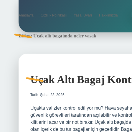
Anasayfa
Gizlilik Politikası
Yasal Uyarı
Hakkımızda
Etiket:
Uçak altı bagajında neler yasak
Uçak Altı Bagaj Kont
Tarih: Şubat 23, 2025
Uçakta valizler kontrol ediliyor mu? Hava seyahat
güvenlik görevlileri tarafından açılabilir ve kontrol
kilitlerini açar ve bir not bırakır. Uçak altı bagaj
olan içerik de bu tür bagajlar için geçerlidir. Bagaj