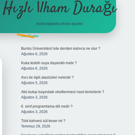
Hızlı İlham Durağı
Anlık bilgilerle zihnini tazele!
Sidebar
Son Yazılar
tulipbet
Burslu Üniversitesi’nde dersten kalınca ne olur ?
Ağustos 6, 2026
Kuka tesbih suya dayanıklı mıdır ?
Ağustos 6, 2026
Avcı ile ilgili atasözleri nelerdir ?
Ağustos 5, 2026
Akü kutup başındaki oksitlenmesi nasıl temizlenir ?
Ağustos 3, 2026
6. sınıf programlama dili nedir ?
Ağustos 3, 2026
Türk kahvesi süt keser mi ?
Temmuz 29, 2026