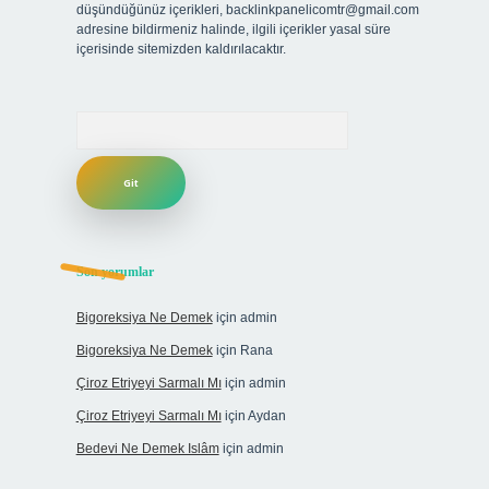
düşündüğünüz içerikleri,
backlinkpanelicomtr@gmail.com
adresine bildirmeniz halinde, ilgili içerikler yasal süre
içerisinde sitemizden kaldırılacaktır.
Arama
Son yorumlar
Bigoreksiya Ne Demek
için
admin
Bigoreksiya Ne Demek
için
Rana
Çiroz Etriyeyi Sarmalı Mı
için
admin
Çiroz Etriyeyi Sarmalı Mı
için
Aydan
Bedevi Ne Demek Islâm
için
admin