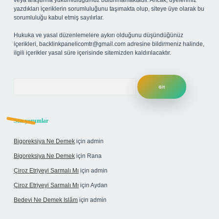
veya araştırma yükümlülüğümüz bulunmamaktadır. Ancak, üyelerimiz
yazdıkları içeriklerin sorumluluğunu taşımakta olup, siteye üye olarak bu
sorumluluğu kabul etmiş sayılırlar.
Hukuka ve yasal düzenlemelere aykırı olduğunu düşündüğünüz
içerikleri,
backlinkpanelicomtr@gmail.com
adresine bildirmeniz halinde,
ilgili içerikler yasal süre içerisinde sitemizden kaldırılacaktır.
Arama
Son yorumlar
Bigoreksiya Ne Demek
için
admin
Bigoreksiya Ne Demek
için
Rana
Çiroz Etriyeyi Sarmalı Mı
için
admin
Çiroz Etriyeyi Sarmalı Mı
için
Aydan
Bedevi Ne Demek Islâm
için
admin