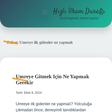
Hızlı İlham Durağı
menüyü
aç
Anlık bilgilerle zihnini tazele!
Anasayfa
Gizlilik Politikası
Etiket:
Umreye ilk gidenler ne yapmalı
Yasal Uyarı
Hakkımızda
Umreye Gitmek Için Ne Yapmak
Gerekir
Tarih: Ekim 9, 2024
Umreye ilk gidenler ne yapmalı? Yolculuğa
çıkmadan önce, deneyimli tanıdıklardan