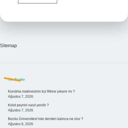
Gitmek
Için
Ne
Yapmak
Gerekir
Sitemap
Sidebar
Son Yazılar
Kurutma makinesinin toz filtresi yıkanır mı ?
Ağustos 7, 2026
Kolot peyniri nasıl yenilir ?
Ağustos 7, 2026
Burslu Üniversitesi’nde dersten kalınca ne olur ?
Ağustos 6, 2026