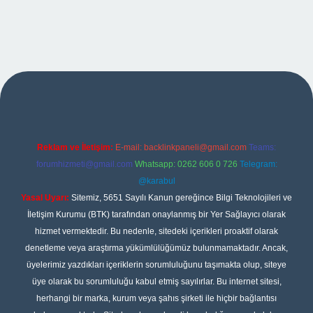
pbet
Reklam ve İletişim:
E-mail:
backlinkpaneli@gmail.com
Teams:
forumhizmeti@gmail.com
Whatsapp: 0262 606 0 726
Telegram:
@karabul
Yasal Uyarı:
Sitemiz, 5651 Sayılı Kanun gereğince Bilgi Teknolojileri ve
İletişim Kurumu (BTK) tarafından onaylanmış bir Yer Sağlayıcı olarak
hizmet vermektedir. Bu nedenle, sitedeki içerikleri proaktif olarak
denetleme veya araştırma yükümlülüğümüz bulunmamaktadır. Ancak,
üyelerimiz yazdıkları içeriklerin sorumluluğunu taşımakta olup, siteye
üye olarak bu sorumluluğu kabul etmiş sayılırlar. Bu internet sitesi,
herhangi bir marka, kurum veya şahıs şirketi ile hiçbir bağlantısı