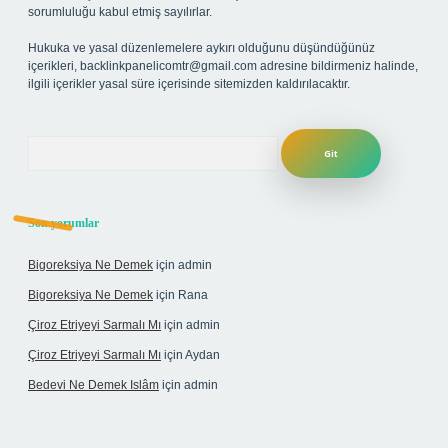
sorumluluğu kabul etmiş sayılırlar.
Hukuka ve yasal düzenlemelere aykırı olduğunu düşündüğünüz
içerikleri,
backlinkpanelicomtr@gmail.com
adresine bildirmeniz halinde,
ilgili içerikler yasal süre içerisinde sitemizden kaldırılacaktır.
Arama
Son yorumlar
Bigoreksiya Ne Demek
için
admin
Bigoreksiya Ne Demek
için
Rana
Çiroz Etriyeyi Sarmalı Mı
için
admin
Çiroz Etriyeyi Sarmalı Mı
için
Aydan
Bedevi Ne Demek Islâm
için
admin