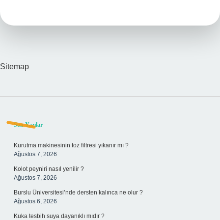
Tezi
Kabul
Edilmezse
Ne
Olur
Sitemap
Sidebar
Son Yazılar
Kurutma makinesinin toz filtresi yıkanır mı ?
Ağustos 7, 2026
Kolot peyniri nasıl yenilir ?
Ağustos 7, 2026
Burslu Üniversitesi’nde dersten kalınca ne olur ?
Ağustos 6, 2026
Kuka tesbih suya dayanıklı mıdır ?