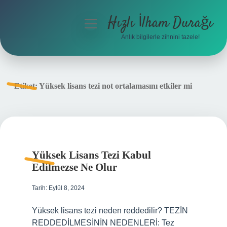
Hızlı İlham Durağı
menüyü
aç
Anlık bilgilerle zihnini tazele!
Anasayfa
Gizlilik Politikası
Etiket:
Yüksek lisans tezi not ortalamasını etkiler mi
Yasal Uyarı
Hakkımızda
Yüksek Lisans Tezi Kabul
Edilmezse Ne Olur
Tarih: Eylül 8, 2024
Yüksek lisans tezi neden reddedilir? TEZİN
REDDEDİLMESİNİN NEDENLERİ: Tez