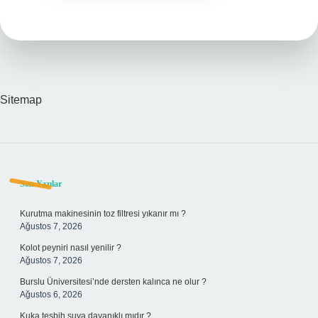
Sitemap
Sidebar
Son Yazılar
Kurutma makinesinin toz filtresi yıkanır mı ?
Ağustos 7, 2026
Kolot peyniri nasıl yenilir ?
Ağustos 7, 2026
Burslu Üniversitesi’nde dersten kalınca ne olur ?
Ağustos 6, 2026
Kuka tesbih suya dayanıklı mıdır ?