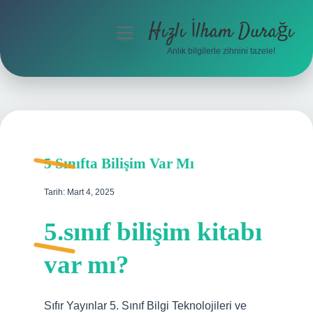
Hızlı İlham Durağı
menüyü
aç
Anlık bilgilerle zihnini tazele!
Anasayfa
Gizlilik Politikası
Yasal Uyarı
5 Sınıfta Bilişim Var Mı
Hakkımızda
Tarih: Mart 4, 2025
5.sınıf bilişim kitabı
var mı?
Sıfır Yayınlar 5. Sınıf Bilgi Teknolojileri ve