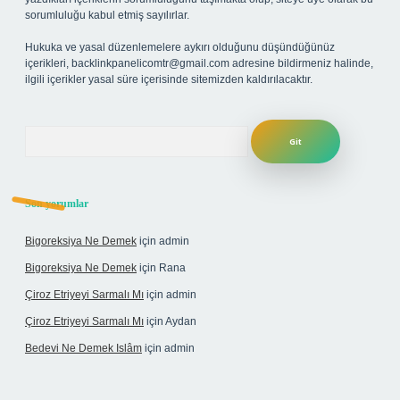
sorumluluğu kabul etmiş sayılırlar.
Hukuka ve yasal düzenlemelere aykırı olduğunu düşündüğünüz
içerikleri,
backlinkpanelicomtr@gmail.com
adresine bildirmeniz halinde,
ilgili içerikler yasal süre içerisinde sitemizden kaldırılacaktır.
Arama
Son yorumlar
Bigoreksiya Ne Demek
için
admin
Bigoreksiya Ne Demek
için
Rana
Çiroz Etriyeyi Sarmalı Mı
için
admin
Çiroz Etriyeyi Sarmalı Mı
için
Aydan
Bedevi Ne Demek Islâm
için
admin