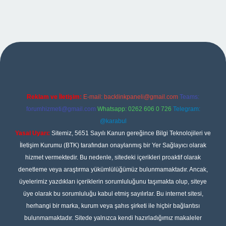
pbet
Reklam ve İletişim:
E-mail:
backlinkpaneli@gmail.com
Teams:
forumhizmeti@gmail.com
Whatsapp: 0262 606 0 726
Telegram:
@karabul
Yasal Uyarı:
Sitemiz, 5651 Sayılı Kanun gereğince Bilgi Teknolojileri ve
İletişim Kurumu (BTK) tarafından onaylanmış bir Yer Sağlayıcı olarak
hizmet vermektedir. Bu nedenle, sitedeki içerikleri proaktif olarak
denetleme veya araştırma yükümlülüğümüz bulunmamaktadır. Ancak,
üyelerimiz yazdıkları içeriklerin sorumluluğunu taşımakta olup, siteye
üye olarak bu sorumluluğu kabul etmiş sayılırlar. Bu internet sitesi,
herhangi bir marka, kurum veya şahıs şirketi ile hiçbir bağlantısı
bulunmamaktadır. Sitede yalnızca kendi hazırladığımız makaleler