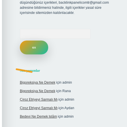
düşündüğünüz içerikleri,
backlinkpanelicomtr@gmail.com
adresine bildirmeniz halinde, ilgili içerikler yasal süre
içerisinde sitemizden kaldırılacaktır.
Arama
Son yorumlar
Bigoreksiya Ne Demek
için
admin
Bigoreksiya Ne Demek
için
Rana
Çiroz Etriyeyi Sarmalı Mı
için
admin
Çiroz Etriyeyi Sarmalı Mı
için
Aydan
Bedevi Ne Demek Islâm
için
admin