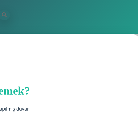
demek?
apılmış duvar.