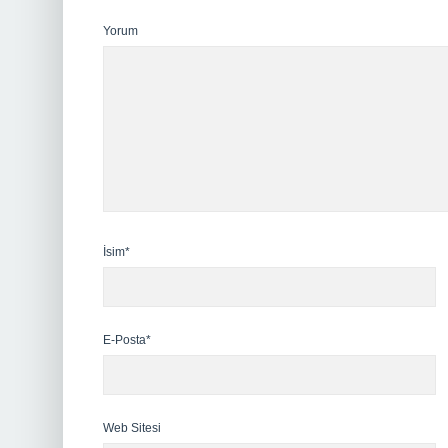
Yorum
İsim*
E-Posta*
Web Sitesi