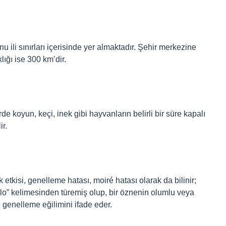
ili sınırları içerisinde yer almaktadır. Şehir merkezine
ığı ise 300 km’dir.
e koyun, keçi, inek gibi hayvanların belirli bir süre kapalı
ir.
ik etkisi, genelleme hatası, moiré hatası olarak da bilinir;
alo” kelimesinden türemiş olup, bir öznenin olumlu veya
e genelleme eğilimini ifade eder.