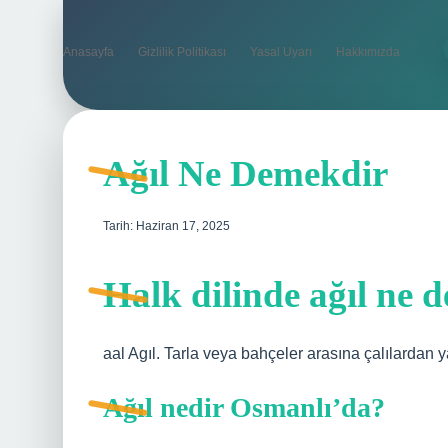
Anasayfa
Gizlilik Politikası
Yasal Uyarı
Hakkımızda
Ağıl Ne Demekdir
Tarih: Haziran 17, 2025
Halk dilinde ağıl ne 
aal Agıl. Tarla veya bahçeler arasına çalılardan y
Ağıl nedir Osmanlı’da?