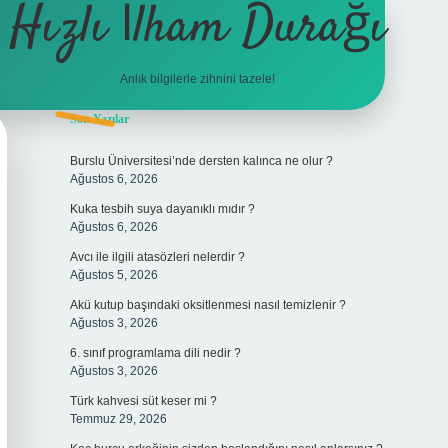
Hızlı İlham Durağı
Anlık bilgilerle zihnini tazele!
Sidebar
Son Yazılar
tulipbet
Burslu Üniversitesi’nde dersten kalınca ne olur ?
Ağustos 6, 2026
Kuka tesbih suya dayanıklı mıdır ?
Ağustos 6, 2026
Avcı ile ilgili atasözleri nelerdir ?
Ağustos 5, 2026
Akü kutup başındaki oksitlenmesi nasıl temizlenir ?
Ağustos 3, 2026
6. sınıf programlama dili nedir ?
Ağustos 3, 2026
Türk kahvesi süt keser mi ?
Temmuz 29, 2026