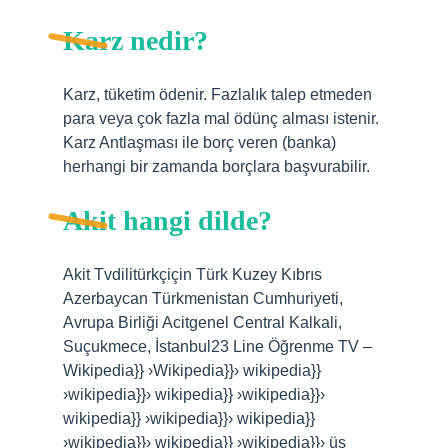
Karz nedir?
Karz, tüketim ödenir. Fazlalık talep etmeden
para veya çok fazla mal ödünç alması istenir.
Karz Antlaşması ile borç veren (banka)
herhangi bir zamanda borçlara başvurabilir.
Akit hangi dilde?
Akit Tvdilitürkçiçin Türk Kuzey Kıbrıs
Azerbaycan Türkmenistan Cumhuriyeti,
Avrupa Birliği Acitgenel Central Kalkali,
Suçukmece, İstanbul23 Line Öğrenme TV –
Wikipedia}} ›Wikipedia}}› wikipedia}}
›wikipedia}}› wikipedia}} ›wikipedia}}›
wikipedia}} ›wikipedia}}› wikipedia}}
›wikipedia}}› wikipedia}} ›wikipedia}}› üş