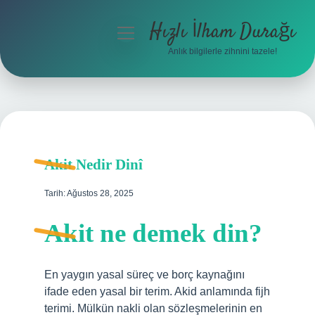
Hızlı İlham Durağı
menüyü
aç
Anlık bilgilerle zihnini tazele!
Anasayfa
Gizlilik Politikası
Yasal Uyarı
Akit Nedir Dinî
Hakkımızda
Tarih: Ağustos 28, 2025
Akit ne demek din?
En yaygın yasal süreç ve borç kaynağını
ifade eden yasal bir terim. Akid anlamında fijh
terimi. Mülkün nakli olan sözleşmelerinin en