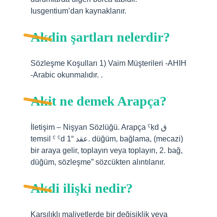
Iusgentium’dan kaynaklanır.
Akdin şartları nelerdir?
Sözleşme Koşulları 1) Vaim Müşterileri -AHIH
-Arabic okunmalıdır. .
Akit ne demek Arapça?
İletişim – Nişyan Sözlüğü. Arapça ˁḳd ق
temsil ˁ ˁd عقد “1. düğüm, bağlama, (mecazi)
bir araya gelir, toplayın veya toplayın, 2. bağ,
düğüm, sözleşme” sözcükten alıntılanır.
Akdi ilişki nedir?
Karşılıklı maliyetlerde bir değişiklik veya