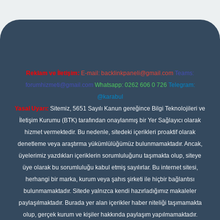
tulipbet
Reklam ve İletişim:
E-mail:
backlinkpaneli@gmail.com
Teams:
forumhizmeti@gmail.com
Whatsapp: 0262 606 0 726
Telegram:
@karabul
Yasal Uyarı:
Sitemiz, 5651 Sayılı Kanun gereğince Bilgi Teknolojileri ve
İletişim Kurumu (BTK) tarafından onaylanmış bir Yer Sağlayıcı olarak
hizmet vermektedir. Bu nedenle, sitedeki içerikleri proaktif olarak
denetleme veya araştırma yükümlülüğümüz bulunmamaktadır. Ancak,
üyelerimiz yazdıkları içeriklerin sorumluluğunu taşımakta olup, siteye
üye olarak bu sorumluluğu kabul etmiş sayılırlar. Bu internet sitesi,
herhangi bir marka, kurum veya şahıs şirketi ile hiçbir bağlantısı
bulunmamaktadır. Sitede yalnızca kendi hazırladığımız makaleler
paylaşılmaktadır. Burada yer alan içerikler haber niteliği taşımamakta
olup, gerçek kurum ve kişiler hakkında paylaşım yapılmamaktadır.