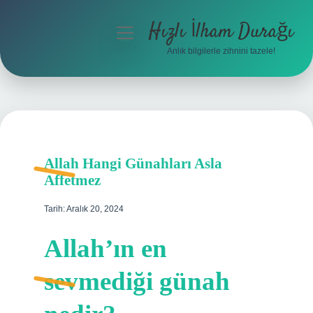
Hızlı İlham Durağı
menüyü
aç
Anlık bilgilerle zihnini tazele!
Anasayfa
Gizlilik Politikası
Yasal Uyarı
Allah Hangi Günahları Asla
Hakkımızda
Affetmez
Tarih: Aralık 20, 2024
Allah’ın en
sevmediği günah