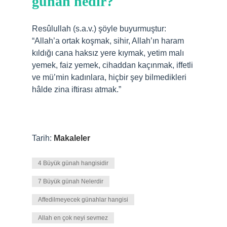
günah nedir?
Resûlullah (s.a.v.) şöyle buyurmuştur:
“Allah’a ortak koşmak, sihir, Allah’ın haram
kıldığı cana haksız yere kıymak, yetim malı
yemek, faiz yemek, cihaddan kaçınmak, iffetli
ve mü’min kadınlara, hiçbir şey bilmedikleri
hâlde zina iftirası atmak.”
Tarih:
Makaleler
4 Büyük günah hangisidir
7 Büyük günah Nelerdir
Affedilmeyecek günahlar hangisi
Allah en çok neyi sevmez