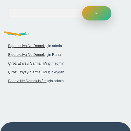
Arama
Son yorumlar
Bigoreksiya Ne Demek
için
admin
Bigoreksiya Ne Demek
için
Rana
Çiroz Etriyeyi Sarmalı Mı
için
admin
Çiroz Etriyeyi Sarmalı Mı
için
Aydan
Bedevi Ne Demek Islâm
için
admin
ulipbet