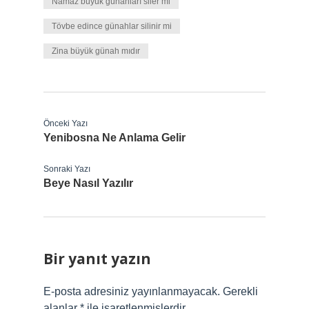
Namaz büyük günahları siler mi
Tövbe edince günahlar silinir mi
Zina büyük günah mıdır
Önceki Yazı
Yenibosna Ne Anlama Gelir
Sonraki Yazı
Beye Nasıl Yazılır
Bir yanıt yazın
E-posta adresiniz yayınlanmayacak.
Gerekli
alanlar
*
ile işaretlenmişlerdir