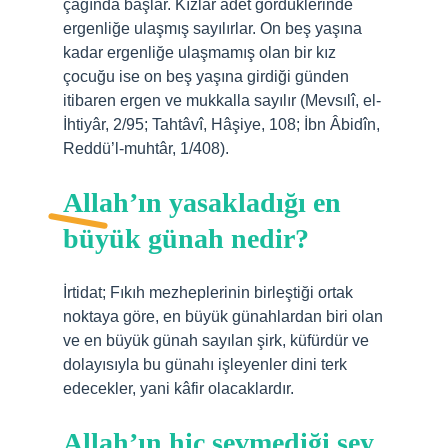
çağında başlar. Kızlar adet gördüklerinde
ergenliğe ulaşmış sayılırlar. On beş yaşına
kadar ergenliğe ulaşmamış olan bir kız
çocuğu ise on beş yaşına girdiği günden
itibaren ergen ve mukkalla sayılır (Mevsılî, el-
İhtiyâr, 2/95; Tahtâvî, Hâşiye, 108; İbn Âbidîn,
Reddü’l-muhtâr, 1/408).
Allah’ın yasakladığı en
büyük günah nedir?
İrtidat; Fıkıh mezheplerinin birleştiği ortak
noktaya göre, en büyük günahlardan biri olan
ve en büyük günah sayılan şirk, küfürdür ve
dolayısıyla bu günahı işleyenler dini terk
edecekler, yani kâfir olacaklardır.
Allah’ın hiç sevmediği şey