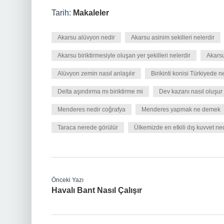
Tarih:
Makaleler
Akarsu alüvyon nedir
Akarsu asinim sekilleri nelerdir
Akarsu biriktirmesiyle oluşan yer şekilleri nelerdir
Akarsu
Alüvyon zemin nasıl anlaşılır
Birikinti konisi Türkiyede 
Delta aşındırma mı biriktirme mi
Dev kazanı nasıl oluşur
Menderes nedir coğrafya
Menderes yapmak ne demek
Taraca nerede görülür
Ülkemizde en etkili dış kuvvet ne
Önceki Yazı
Havalı Bant Nasıl Çalışır