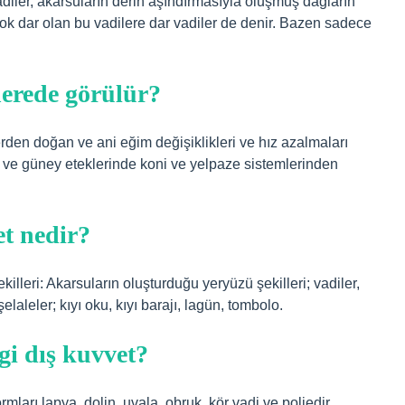
diler, akarsuların derin aşındırmasıyla oluşmuş dağların
çok dar olan bu vadilere dar vadiler de denir. Bazen sadece
nerede görülür?
rden doğan ve ani eğim değişiklikleri ve hız azalmaları
ey ve güney eteklerinde koni ve yelpaze sistemlerinden
et nedir?
lleri: Akarsuların oluşturduğu yeryüzü şekilleri; vadiler,
elaleler; kıyı oku, kıyı barajı, lagün, tombolo.
gi dış kuvvet?
ları lapya, dolin, uvala, obruk, kör vadi ve poljedir.