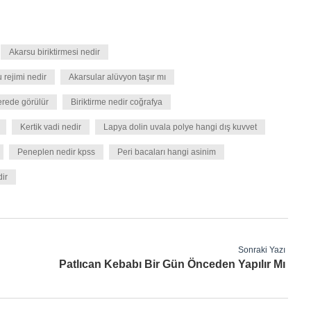
Akarsu biriktirmesi nedir
 rejimi nedir
Akarsular alüvyon taşır mı
nerede görülür
Biriktirme nedir coğrafya
Kertik vadi nedir
Lapya dolin uvala polye hangi dış kuvvet
Peneplen nedir kpss
Peri bacaları hangi asinim
dir
Sonraki Yazı
Patlıcan Kebabı Bir Gün Önceden Yapılır Mı