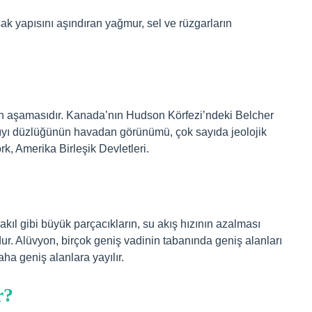
şak yapısını aşındıran yağmur, sel ve rüzgarların
on aşamasıdır. Kanada’nın Hudson Körfezi’ndeki Belcher
 kıyı düzlüğünün havadan görünümü, çok sayıda jeolojik
k, Amerika Birleşik Devletleri.
çakıl gibi büyük parçacıkların, su akış hızının azalması
ur. Alüvyon, birçok geniş vadinin tabanında geniş alanları
ha geniş alanlara yayılır.
r?