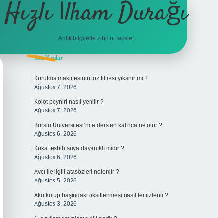
Hızlı İlham Durağı
Anlık bilgilerle zihnini tazele!
Sidebar
Son Yazılar
tulipbet
Kurutma makinesinin toz filtresi yıkanır mı ?
Ağustos 7, 2026
Kolot peyniri nasıl yenilir ?
Ağustos 7, 2026
Burslu Üniversitesi’nde dersten kalınca ne olur ?
Ağustos 6, 2026
Kuka tesbih suya dayanıklı mıdır ?
Ağustos 6, 2026
Avcı ile ilgili atasözleri nelerdir ?
Ağustos 5, 2026
Akü kutup başındaki oksitlenmesi nasıl temizlenir ?
Ağustos 3, 2026