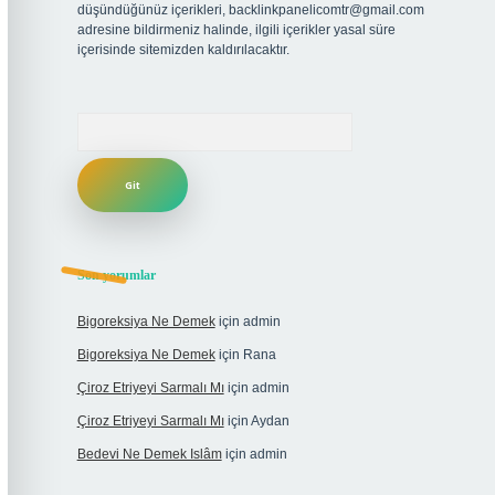
düşündüğünüz içerikleri,
backlinkpanelicomtr@gmail.com
adresine bildirmeniz halinde, ilgili içerikler yasal süre
içerisinde sitemizden kaldırılacaktır.
Arama
Son yorumlar
Bigoreksiya Ne Demek
için
admin
Bigoreksiya Ne Demek
için
Rana
Çiroz Etriyeyi Sarmalı Mı
için
admin
Çiroz Etriyeyi Sarmalı Mı
için
Aydan
Bedevi Ne Demek Islâm
için
admin