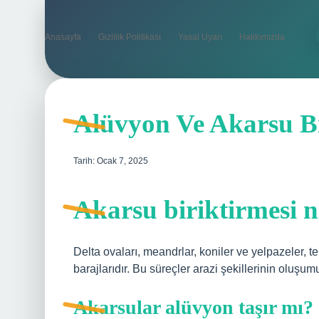
Anasayfa
Gizlilik Politikası
Yasal Uyarı
Hakkımızda
Alüvyon Ve Akarsu Bi
Tarih: Ocak 7, 2025
Akarsu biriktirmesi n
Delta ovaları, meandrlar, koniler ve yelpazeler, t
barajlarıdır. Bu süreçler arazi şekillerinin oluşu
Akarsular alüvyon taşır mı?