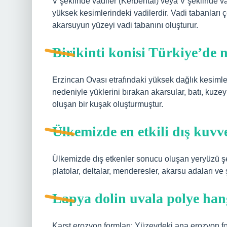
V şeklinde vadiler (Kerbental) veya V şeklinde va
yüksek kesimlerindeki vadilerdir. Vadi tabanları 
akarsuyun yüzeyi vadi tabanını oluşturur.
Birikinti konisi Türkiye’de 
Erzincan Ovası etrafındaki yüksek dağlık kesimle
nedeniyle yüklerini bırakan akarsular, batı, kuz
oluşan bir kuşak oluşturmuştur.
Ülkemizde en etkili dış kuvv
Ülkemizde dış etkenler sonucu oluşan yeryüzü şeki
platolar, deltalar, menderesler, akarsu adaları ve ş
Lapya dolin uvala polye han
Karst erozyon formları: Yüzeydeki ana erozyon form