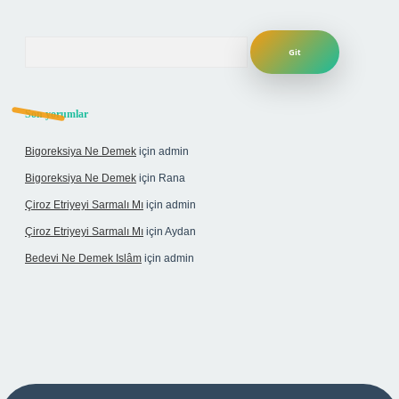
Arama
Son yorumlar
Bigoreksiya Ne Demek
için
admin
Bigoreksiya Ne Demek
için
Rana
Çiroz Etriyeyi Sarmalı Mı
için
admin
Çiroz Etriyeyi Sarmalı Mı
için
Aydan
Bedevi Ne Demek Islâm
için
admin
pbet