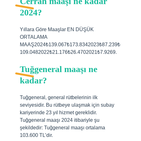
Cerrah maaşı ne kadar
2024?
Yıllara Göre Maaşlar EN DÜŞÜK
ORTALAMA
MAAŞ2024₺139.067₺173.8342023₺87.239₺
109.0482022₺21.176₺26.4702021₺7.9269.
Tuğgeneral maaşı ne
kadar?
Tuğgeneral, general rütbelerinin ilk
seviyesidir. Bu rütbeye ulaşmak için subay
kariyerinde 23 yıl hizmet gereklidir.
Tuğgeneral maaşı 2024 itibariyle şu
şekildedir: Tuğgeneral maaşı ortalama
103.600 TL’dir.