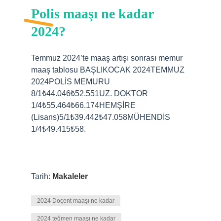
Polis maaşı ne kadar
2024?
Temmuz 2024’te maaş artışı sonrası memur
maaş tablosu BAŞLIKOCAK 2024TEMMUZ
2024POLİS MEMURU
8/1₺44.046₺52.551UZ. DOKTOR
1/4₺55.464₺66.174HEMŞİRE
(Lisans)5/1₺39.442₺47.058MÜHENDİS
1/4₺49.415₺58.
Tarih:
Makaleler
2024 Doçent maaşı ne kadar
2024 teğmen maaşı ne kadar