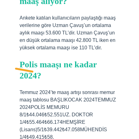
maaş alıyor?
Ankete katılan kullanıcıların paylaştığı maaş
verilerine göre Uzman Çavuş’un ortalama
aylık maaşı 53.600 TL’dir. Uzman Çavuş’un
en düşük ortalama maaşı 42.800 TL iken en
yüksek ortalama maaşı ise 110 TL’dir.
Polis maaşı ne kadar
2024?
Temmuz 2024’te maaş artışı sonrası memur
maaş tablosu BAŞLIKOCAK 2024TEMMUZ
2024POLİS MEMURU
8/1₺44.046₺52.551UZ. DOKTOR
1/4₺55.464₺66.174HEMŞİRE
(Lisans)5/1₺39.442₺47.058MÜHENDİS
1/4₺49.415₺58.