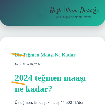
Hızlı İlham Durağı
menüyü
aç
Anlık bilgilerle zihnini tazele!
Anasayfa
Gizlilik Politikası
Yasal Uyarı
Bir Teğmen Maaşı Ne Kadar
Hakkımızda
Tarih: Ekim 10, 2024
2024 teğmen maaşı
ne kadar?
Üsteğmen: En düşük maaş 44.500 TL’den