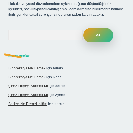
Hukuka ve yasal düzenlemelere aykırı olduğunu düşündüğünüz
içerikleri,
backlinkpanelicomtr@gmail.com
adresine bildirmeniz halinde,
ilgili içerikler yasal süre içerisinde sitemizden kaldırılacaktır.
Arama
Son yorumlar
Bigoreksiya Ne Demek
için
admin
Bigoreksiya Ne Demek
için
Rana
Çiroz Etriyeyi Sarmalı Mı
için
admin
Çiroz Etriyeyi Sarmalı Mı
için
Aydan
Bedevi Ne Demek Islâm
için
admin