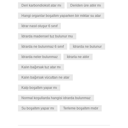
Deri karbondioksit atar mı
Deriden üre atılır mı
Hangi organlar boşaltım yaparken bir miktar su atar
İdrar nasıl oluşur 6 sınıf
İdrarda madensel tuz bulunur mu
İdrarda ne bulunmaz 6 sınıf
İdrarda ne bulunur
İdrarda neler bulunmaz
İdrarla ne atılır
Kalın bağırsak tuz atar mı
Kalın bağırsak vücuttan ne atar
Kalp boşaltım yapar mı
Normal koşullarda hangisi idrarda bulunmaz
Su boşaltım yapar mı
Terleme boşaltım mıdır