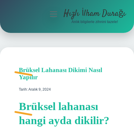
Hızlı İlham Durağı
menüyü
aç
Anlık bilgilerle zihnini tazele!
Anasayfa
Gizlilik Politikası
Yasal Uyarı
Brüksel Lahanası Dikimi Nasıl
Hakkımızda
Yapılır
Tarih: Aralık 9, 2024
Brüksel lahanası
hangi ayda dikilir?