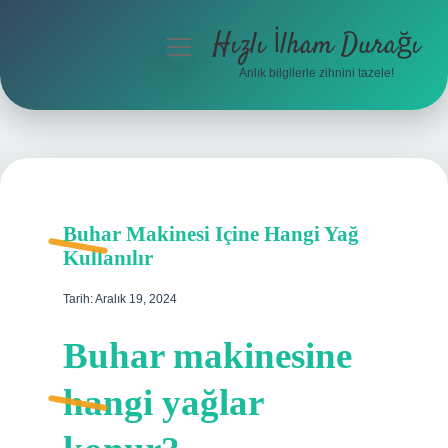
Hızlı İlham Durağı
menüyü
aç
Anlık bilgilerle zihnini tazele!
Anasayfa
Gizlilik Politikası
Yasal Uyarı
Buhar Makinesi Içine Hangi Yağ
Hakkımızda
Kullanılır
Tarih: Aralık 19, 2024
Buhar makinesine
hangi yağlar