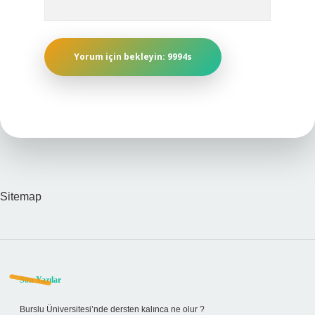
Sitemap
Sidebar
Son Yazılar
Burslu Üniversitesi’nde dersten kalınca ne olur ?