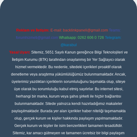
ipbet
Reklam ve İletişim:
E-mail:
backlinkpaneli@gmail.com
Teams:
forumhizmeti@gmail.com
Whatsapp: 0262 606 0 726
Telegram:
@karabul
Yasal Uyarı:
Sitemiz, 5651 Sayılı Kanun gereğince Bilgi Teknolojileri ve
İletişim Kurumu (BTK) tarafından onaylanmış bir Yer Sağlayıcı olarak
hizmet vermektedir. Bu nedenle, sitedeki içerikleri proaktif olarak
denetleme veya araştırma yükümlülüğümüz bulunmamaktadır. Ancak,
üyelerimiz yazdıkları içeriklerin sorumluluğunu taşımakta olup, siteye
üye olarak bu sorumluluğu kabul etmiş sayılırlar. Bu internet sitesi,
herhangi bir marka, kurum veya şahıs şirketi ile hiçbir bağlantısı
bulunmamaktadır. Sitede yalnızca kendi hazırladığımız makaleler
paylaşılmaktadır. Burada yer alan içerikler haber niteliği taşımamakta
olup, gerçek kurum ve kişiler hakkında paylaşım yapılmamaktadır.
Gerçek kurum ve kişiler ile isim benzerlikleri tamamen tesadüfidir.
Sitemiz, kar amacı gütmeyen ve tamamen ücretsiz bir bilgi paylaşım