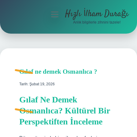
Hızlı İlham Durağı
menüyü
aç
Anlık bilgilerle zihnini tazele!
Anasayfa
Gizlilik Politikası
Yasal Uyarı
Gılaf ne demek Osmanlıca ?
Hakkımızda
Tarih: Şubat 19, 2026
Gılaf Ne Demek
Osmanlıca? Kültürel Bir
Perspektiften İnceleme