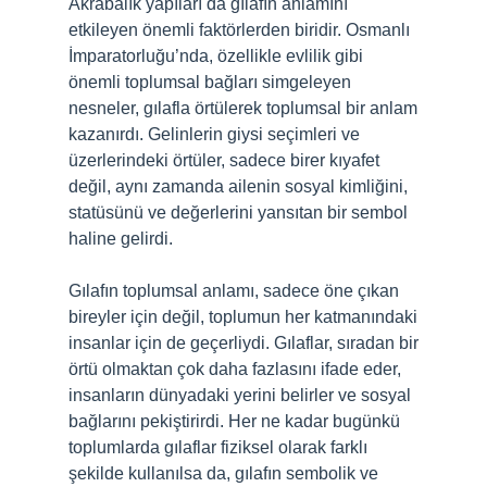
Akrabalık yapıları da gılafın anlamını
etkileyen önemli faktörlerden biridir. Osmanlı
İmparatorluğu’nda, özellikle evlilik gibi
önemli toplumsal bağları simgeleyen
nesneler, gılafla örtülerek toplumsal bir anlam
kazanırdı. Gelinlerin giysi seçimleri ve
üzerlerindeki örtüler, sadece birer kıyafet
değil, aynı zamanda ailenin sosyal kimliğini,
statüsünü ve değerlerini yansıtan bir sembol
haline gelirdi.
Gılafın toplumsal anlamı, sadece öne çıkan
bireyler için değil, toplumun her katmanındaki
insanlar için de geçerliydi. Gılaflar, sıradan bir
örtü olmaktan çok daha fazlasını ifade eder,
insanların dünyadaki yerini belirler ve sosyal
bağlarını pekiştirirdi. Her ne kadar bugünkü
toplumlarda gılaflar fiziksel olarak farklı
şekilde kullanılsa da, gılafın sembolik ve